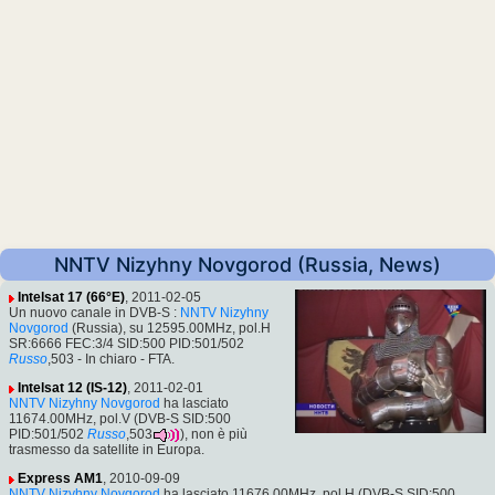
NNTV Nizyhny Novgorod (Russia, News)
Intelsat 17 (66°E)
, 2011-02-05
Un nuovo canale in DVB-S :
NNTV Nizyhny
Novgorod
(Russia), su 12595.00MHz, pol.H
SR:6666 FEC:3/4 SID:500 PID:501/502
Russo
,503 - In chiaro - FTA.
Intelsat 12 (IS-12)
, 2011-02-01
NNTV Nizyhny Novgorod
ha lasciato
11674.00MHz, pol.V (DVB-S SID:500
PID:501/502
Russo
,503
), non è più
trasmesso da satellite in Europa.
Express AM1
, 2010-09-09
NNTV Nizyhny Novgorod
ha lasciato 11676.00MHz, pol.H (DVB-S SID:500