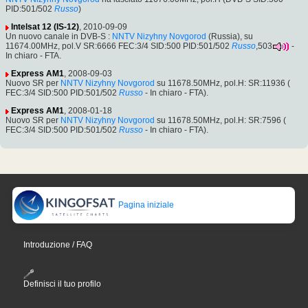
PID:501/502
Russo
)
Intelsat 12 (IS-12)
, 2010-09-09
Un nuovo canale in DVB-S :
NNTV Nizyhny Novgorod
(Russia), su
11674.00MHz, pol.V SR:6666 FEC:3/4 SID:500 PID:501/502
Russo
,503
-
In chiaro - FTA.
Express AM1
, 2008-09-03
Nuovo SR per
NNTV Nizyhny Novgorod
su 11678.50MHz, pol.H: SR:11936 (
FEC:3/4 SID:500 PID:501/502
Russo
- In chiaro - FTA).
Express AM1
, 2008-01-18
Nuovo SR per
NNTV Nizyhny Novgorod
su 11678.50MHz, pol.H: SR:7596 (
FEC:3/4 SID:500 PID:501/502
Russo
- In chiaro - FTA).
Pagina iniziale
Introduzione / FAQ
Definisci il tuo profilo