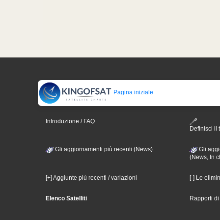
Pagina iniziale
Introduzione / FAQ
Definisci il 
Gli aggiornamenti più recenti (News)
Gli aggi
(News, In c
[+] Aggiunte più recenti / variazioni
[-] Le elimi
Elenco Satelliti
Rapporti d