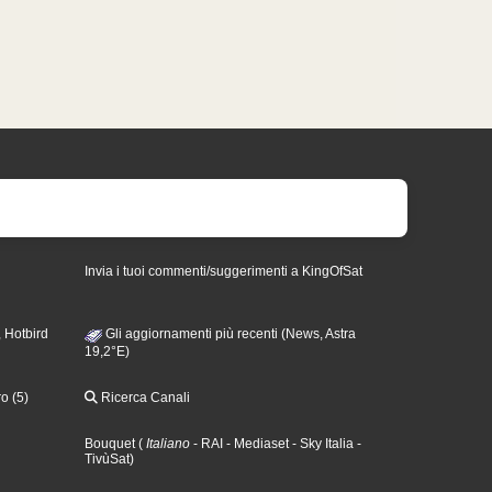
Invia i tuoi commenti/suggerimenti a KingOfSat
 Hotbird
Gli aggiornamenti più recenti (News, Astra
19,2°E)
o (5)
Ricerca Canali
Bouquet
(
Italiano
- RAI
- Mediaset
- Sky Italia
-
TivùSat
)