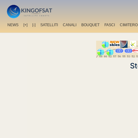
NEWS
[+]
[-]
SATELLITI
CANALI
BOUQUET
FASCI
CIMITERO
St