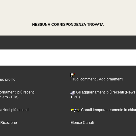
NESSUNA CORRISPONDENZA TROVATA
I Tuoi commenti / Aggiornamenti
tuo profilo
ornamenti più recenti
Gli aggiornamenti più recenti (News,
hiaro - FTA)
13°E)
nazioni più recenti
Canali temporaneamente in chiar
i Ricezione
Elenco Canali