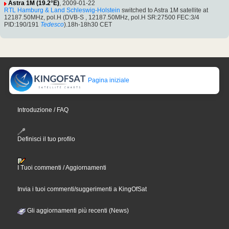
Astra 1M (19.2°E)
, 2009-01-22
RTL Hamburg & Land Schleswig-Holstein
switched to Astra 1M satellite at
12187.50MHz, pol.H (DVB-S , 12187.50MHz, pol.H SR:27500 FEC:3/4
PID:190/191
Tedesco
).18h-18h30 CET
Pagina iniziale
Introduzione / FAQ
Definisci il tuo profilo
I Tuoi commenti / Aggiornamenti
Invia i tuoi commenti/suggerimenti a KingOfSat
Gli aggiornamenti più recenti (News)