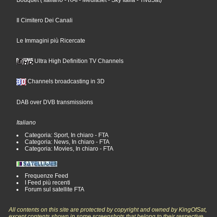
Bouquet
(
Italiano
- RAI
- Mediaset
- Sky Italia
- TivùSat
)
Il Cimitero Dei Canali
Le Immagini più Ricercate
Ultra High Definition TV Channels
Channels broadcasting in 3D
DAB over DVB transmissions
Italiano
Categoria: Sport, In chiaro - FTA
Categoria: News, In chiaro - FTA
Categoria: Movies, In chiaro - FTA
Frequenze Feed
I Feed più recenti
Forum sul satellite FTA
All contents on this site are protected by copyright and owned by KingOfSat,
except contents shown in some screenshots that belong to their respective