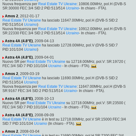
Nuova frequenza per
Real Estate TV Ukraine
: 10806.00MHz, pol.H (DVB-S
SR:30000 FEC:3/4 SID:2 PID:513/514
Ucraino
- In chiaro - FTA).
Amos 2
, 2012-01-17
Real Estate TV Ukraine
ha lasciato 11647.00MHz, pol.H (DVB-S SID:2
PID:513/514
Ucraino
)
Nuova frequenza per
Real Estate TV Ukraine
: 10912.00MHz, pol.H (DVB-S
SR:22330 FEC:3/4 SID:2 PID:513/514
Ucraino
- In chiaro - FTA).
Astra 4A (4.8°E)
, 2009-04-13
Real Estate TV Ukraine
ha lasciato 12728.00MHz, pol.V (DVB-S SID:7
PID:101/104
Ucraino
)
Astra 4A (4.8°E)
, 2009-04-01
Nuovo SR per
Real Estate TV Ukraine
su 12718.00MHz, pol.V: SR:19720 (
FEC:3/4 SID:7 PID:101/104
Ucraino
- In chiaro - FTA).
Amos 2
, 2009-03-19
Real Estate TV Ukraine
ha lasciato 11690.00MHz, pol.H (DVB-S SID:2
PID:513/514
Ucraino
)
Nuova frequenza per
Real Estate TV Ukraine
: 11647.00MHz, pol.H (DVB-S
SR:9167 FEC:3/4 SID:2 PID:513/514
Ucraino
- In chiaro - FTA).
Astra 4A (4.8°E)
, 2008-10-13
Nuovo SR per
Real Estate TV Ukraine
su 12718.00MHz, pol.V: SR:23500 (
FEC:3/4 SID:7 PID:101/104
Ucraino
- In chiaro - FTA).
Astra 4A (4.8°E)
, 2008-09-09
Real Estate TV Ukraine
è in test su 12718.00MHz, pol.V SR:15000 FEC:3/4
SID:7 PID:101/104
Ucraino
(In chiaro - FTA).
Amos 2
, 2008-03-04
Real Estate TV Ukraine
è in test su 11690.00MHz, pol.H SR:7200 FEC:3/4