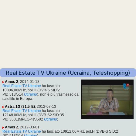
Real Estate TV Ukraine (Ucraina, Teleshopping)
Amos 2
, 2014-01-18
Real Estate TV Ukraine
ha lasciato
10806.00MHz, pol.H (DVB-S SID:2
PID:513/514
Ucraino
), non è più trasmesso da
satellite in Europa.
Astra 1G (31.5°E)
, 2012-07-13
Real Estate TV Ukraine
ha lasciato
12148.00MHz, pol.H (DVB-S2 SID:35
PID:3501[MPEG-4]/3502
Ucraino
)
Amos 2
, 2012-03-01
Real Estate TV Ukraine
ha lasciato 10912.00MHz, pol.H (DVB-S SID:2
PID:513/514
Ucraino
)