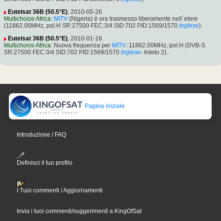
Eutelsat 36B (50.5°E)
, 2010-05-26
Multichoice Africa
:
MITV
(Nigeria) è ora trasmesso liberamente nell´etere
(11862.00MHz, pol.H SR:27500 FEC:3/4 SID:702 PID:1569/1570
Inglese
).
Eutelsat 36B (50.5°E)
, 2010-01-16
Multichoice Africa
: Nuova frequenza per
MITV
: 11862.00MHz, pol.H (DVB-S
SR:27500 FEC:3/4 SID:702 PID:1569/1570
Inglese
- Irdeto 2).
Pagina iniziale
Introduzione / FAQ
Definisci il tuo profilo
I Tuoi commenti / Aggiornamenti
Invia i tuoi commenti/suggerimenti a KingOfSat