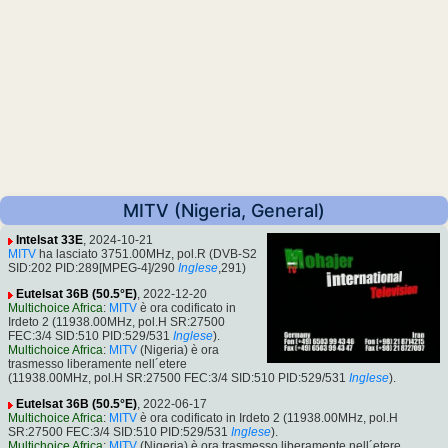
MITV (Nigeria, General)
Intelsat 33E
, 2024-10-21
MITV
ha lasciato 3751.00MHz, pol.R (DVB-S2
SID:202 PID:289[MPEG-4]/290
Inglese
,291)
Eutelsat 36B (50.5°E)
, 2022-12-20
Multichoice Africa
:
MITV
è ora codificato in
Irdeto 2 (11938.00MHz, pol.H SR:27500
FEC:3/4 SID:510 PID:529/531
Inglese
).
Multichoice Africa
:
MITV
(Nigeria) è ora
trasmesso liberamente nell´etere
(11938.00MHz, pol.H SR:27500 FEC:3/4 SID:510 PID:529/531
Inglese
).
Eutelsat 36B (50.5°E)
, 2022-06-17
Multichoice Africa
:
MITV
è ora codificato in Irdeto 2 (11938.00MHz, pol.H
SR:27500 FEC:3/4 SID:510 PID:529/531
Inglese
).
Multichoice Africa
:
MITV
(Nigeria) è ora trasmesso liberamente nell´etere