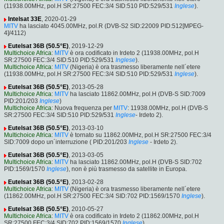
(11938.00MHz, pol.H SR:27500 FEC:3/4 SID:510 PID:529/531
Inglese
).
Intelsat 33E
, 2020-01-29
MITV
ha lasciato 4045.00MHz, pol.R (DVB-S2 SID:22009 PID:512[MPEG-
4]/4112)
Eutelsat 36B (50.5°E)
, 2019-12-29
Multichoice Africa
:
MITV
è ora codificato in Irdeto 2 (11938.00MHz, pol.H
SR:27500 FEC:3/4 SID:510 PID:529/531
Inglese
).
Multichoice Africa
:
MITV
(Nigeria) è ora trasmesso liberamente nell´etere
(11938.00MHz, pol.H SR:27500 FEC:3/4 SID:510 PID:529/531
Inglese
).
Eutelsat 36B (50.5°E)
, 2013-05-28
Multichoice Africa
:
MITV
ha lasciato 11862.00MHz, pol.H (DVB-S SID:7009
PID:201/203
Inglese
)
Multichoice Africa
: Nuova frequenza per
MITV
: 11938.00MHz, pol.H (DVB-S
SR:27500 FEC:3/4 SID:510 PID:529/531
Inglese
- Irdeto 2).
Eutelsat 36B (50.5°E)
, 2013-03-10
Multichoice Africa
:
MITV
è tornato su 11862.00MHz, pol.H SR:27500 FEC:3/4
SID:7009 dopo un´interruzione ( PID:201/203
Inglese
- Irdeto 2).
Eutelsat 36B (50.5°E)
, 2013-03-05
Multichoice Africa
:
MITV
ha lasciato 11862.00MHz, pol.H (DVB-S SID:702
PID:1569/1570
Inglese
), non è più trasmesso da satellite in Europa.
Eutelsat 36B (50.5°E)
, 2013-02-28
Multichoice Africa
:
MITV
(Nigeria) è ora trasmesso liberamente nell´etere
(11862.00MHz, pol.H SR:27500 FEC:3/4 SID:702 PID:1569/1570
Inglese
).
Eutelsat 36B (50.5°E)
, 2010-05-27
Multichoice Africa
:
MITV
è ora codificato in Irdeto 2 (11862.00MHz, pol.H
SR:27500 FEC:3/4 SID:702 PID:1569/1570
Inglese
).