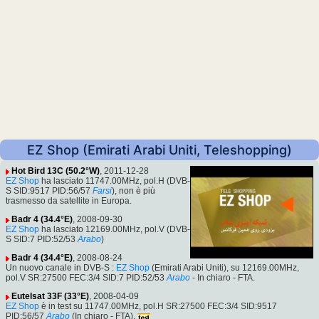
EZ Shop (Emirati Arabi Uniti, Teleshopping)
Hot Bird 13C (50.2°W)
, 2011-12-28
EZ Shop
ha lasciato 11747.00MHz, pol.H (DVB-
S SID:9517 PID:56/57
Farsi
), non è più
trasmesso da satellite in Europa.
Badr 4 (34.4°E)
, 2008-09-30
EZ Shop
ha lasciato 12169.00MHz, pol.V (DVB-
S SID:7 PID:52/53
Arabo
)
Badr 4 (34.4°E)
, 2008-08-24
Un nuovo canale in DVB-S :
EZ Shop
(Emirati Arabi Uniti), su 12169.00MHz,
pol.V SR:27500 FEC:3/4 SID:7 PID:52/53
Arabo
- In chiaro - FTA.
Eutelsat 33F (33°E)
, 2008-04-09
EZ Shop
è in test su 11747.00MHz, pol.H SR:27500 FEC:3/4 SID:9517
PID:56/57
Arabo
(In chiaro - FTA).