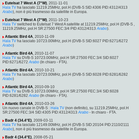
Eutelsat 7 West A (7°W)
, 2011-11-01
Hala TV
ha lasciato 11219.25MHz, pol.H (DVB-S SID:4306 PID:4312/4313
Arabo
), non è più trasmesso da satellite in Europa.
Eutelsat 7 West A (7°W)
, 2011-10-23
Hala TV
switched to Eutelsat 7 West A satellite at 11219.25MHz, pol.H (DVB-S ,
11219.25MHz, pol.H SR:27500 FEC:3/4 PID:4312/4313
Arabo
).
Atlantic Bird 4A
, 2010-11-09
Hala TV
ha lasciato 10723.00MHz, pol.H (DVB-S SID:6027 PID:6271/6272
Arabo
)
Atlantic Bird 4A
, 2010-11-07
Hala TV
su DVB-S 10723.00MHz, pol.H SR:27500 FEC:3/4 SID:6027
PID:6271/6272
Arabo
(In chiaro - FTA).
Atlantic Bird 4A
, 2010-10-21
Hala TV
ha lasciato 10723.00MHz, pol.H (DVB-S SID:6028 PID:6281/6282
Arabo
)
Atlantic Bird 4A
, 2010-09-10
Hala TV
su DVB-S 10723.00MHz, pol.H SR:27500 FEC:3/4 SID:6028
PID:6281/6282
Arabo
(In chiaro - FTA).
Atlantic Bird 4A
, 2010-03-26
Un nuovo canale in DVB-S :
Hala TV
(non definito), su 11219.25MHz, pol.H
SR:27500 FEC:3/4 SID:4305 PID:4312/4313
Arabo
- In chiaro - FTA.
Badr 4 (34.4°E)
, 2009-03-11
Hala TV
ha lasciato 12149.00MHz, pol.H (DVB-S SID:20104 PID:2110/2111
Arabo
), non è più trasmesso da satellite in Europa.
Badr 4 (34.4°E)
, 2008-05-21