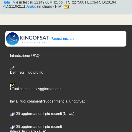
Hala TV
è in test su 12149.00MHz, pol.H SR:27500 FEC:3/4 SID:20104
PID:2110/2111
Arabo
(In chiaro - FTA).
Pagina iniziale
Introduzione / FAQ
Definisci il tuo profilo
I Tuoi commenti / Aggiornamenti
Invia i tuoi commenti/suggerimenti a KingOfSat
Gli aggiornamenti più recenti (News)
Gli aggiornamenti più recenti
(News, In chiaro - FTA)