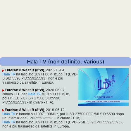
Hala TV (non definito, Various)
Eutelsat 8 West B (8°W)
, 2021-11-04
Hala TV
ha lasciato 10971.00MHz, pol.H (DVB-
S SID:5590 PID:5592/5593), non è più
trasmesso da satellite in Europa.
Eutelsat 8 West B (8°W)
, 2020-06-07
Nuovo FEC per
Hala TV
su 10971.00MHz,
pol.H: FEC:7/8 ( SR:27500 SID:5590
PID:5592/5593 - In chiaro - FTA).
Eutelsat 8 West B (8°W)
, 2018-06-12
Hala TV
è tornato su 10971.00MHz, pol.H SR:27500 FEC:5/6 SID:5590 dopo
un´interruzione ( PID:5592/5593 - In chiaro - FTA).
Hala TV
ha lasciato 10971.00MHz, pol.H (DVB-S SID:5590 PID:5592/5593),
non è più trasmesso da satellite in Europa.