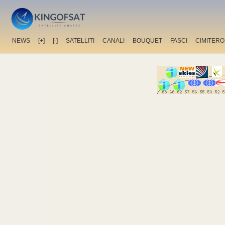
NEWS
[+]
[-]
SATELLITI
CANALI
BOUQUET
FASCI
CIMITERO