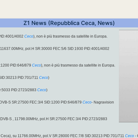
Z1 News (Repubblica Ceca, News)
PID:4001/4002
Ceco
), non è più trasmesso da satellite in Europa.
 11637.00MHz, pol.H SR:30000 FEC:5/6 SID:1930 PID:4001/4002
:1200 PID:646/879
Ceco
), non è più trasmesso da satellite in Europa.
SID:30213 PID:701/711
Ceco
)
D:5033 PID:2723/2883
Ceco
)
 (DVB-S SR:27500 FEC:3/4 SID:1200 PID:646/879
Ceco
- Nagravision
.H (DVB-S , 11798.00MHz, pol.H SR:27500 FEC:3/4 PID:2723/2883
 Ceca), su 11766.00MHz, pol.V SR:28000 FEC:7/8 SID:30213 PID:701/711
Ceco
- 