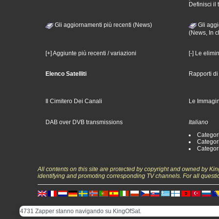
Definisci il 
Gli aggiornamenti più recenti (News)
Gli aggi
(News, In c
[+] Aggiunte più recenti / variazioni
[-] Le elimi
Elenco Satelliti
Rapporti d
Il Cimitero Dei Canali
Le Immagin
DAB over DVB transmissions
Italiano
Categori
Categori
Categori
All contents on this site are protected by copyright and owned by Ki
identifying and promoting corresponding TV channels. For all questi
4731 Zapper stanno navigando su KingOfSat.