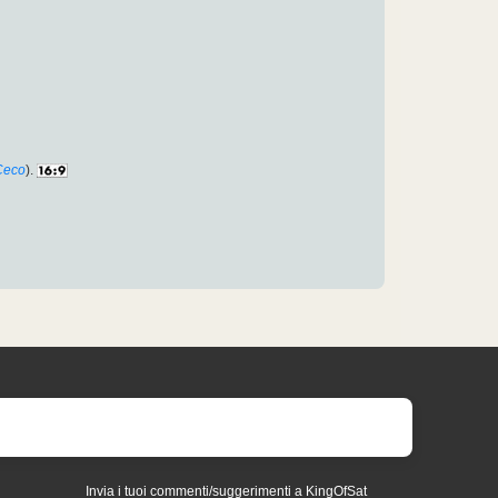
Ceco
).
Invia i tuoi commenti/suggerimenti a KingOfSat