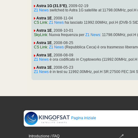
Astra 1G (31.5°E)
, 2009-02-19
Z1 News
switched to Astra 1G satellite at 11798.00MHz, pol
Astra 1E
, 2008-11-04
CS Link
:
Z1 News
ha lasciato 11992.00MHz, pol.H (DVB-S SI
Astra 1E
, 2008-10-01
SkyLink
: Nuova frequenza per
Z1 News
: 11798.00MHz, pol.H
Astra 1E
, 2008-08-25
CS Link
:
Z1 News
(Repubblica Ceca) è ora trasmesso liberam
Astra 1E
, 2008-08-09
Z1 News
è ora codificato in Cryptoworks (11992.00MHz, pol
Astra 1E
, 2008-05-23
Z1 News
è in test su 11992.00MHz, pol.H SR:27500 FEC:3/4 
Pagina iniziale
Introduzione / FAQ