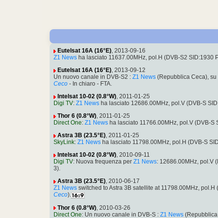
Eutelsat 16A (16°E)
, 2013-09-16
Z1 News
ha lasciato 11637.00MHz, pol.H (DVB-S2 SID:1930 
Eutelsat 16A (16°E)
, 2013-09-12
Un nuovo canale in DVB-S2 :
Z1 News
(Repubblica Ceca), su
Ceco
- In chiaro - FTA.
Intelsat 10-02 (0.8°W)
, 2011-01-25
Digi TV
:
Z1 News
ha lasciato 12686.00MHz, pol.V (DVB-S SID
Thor 6 (0.8°W)
, 2011-01-25
Direct One
:
Z1 News
ha lasciato 11766.00MHz, pol.V (DVB-S 
Astra 3B (23.5°E)
, 2011-01-25
SkyLink
:
Z1 News
ha lasciato 11798.00MHz, pol.H (DVB-S SI
Intelsat 10-02 (0.8°W)
, 2010-09-11
Digi TV
: Nuova frequenza per
Z1 News
: 12686.00MHz, pol.V
3).
Astra 3B (23.5°E)
, 2010-06-17
Z1 News
switched to Astra 3B satellite at 11798.00MHz, pol
Ceco
).
Thor 6 (0.8°W)
, 2010-03-26
Direct One
: Un nuovo canale in DVB-S :
Z1 News
(Repubblica