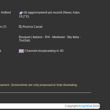
 Hotbird
Gli aggiornamenti più recenti (News, Astra
19,2°E)
o (7)
Ricerca Canali
Bouquet
(
Italiano
- RAI
- Mediaset
- Sky Italia
-
TivùSat
)
s
Channels broadcasting in 3D
owners. Screenshots are only proposed to help illustrating,
Copyright
KingOfSat
2026