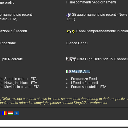
I Tuoi commenti / Aggiornamenti
tuo profilo
ornamenti più recenti
Gli aggiornamenti più recenti (News,
hiaro - FTA)
13°E)
nazioni più recenti
Canali temporaneamente in chiar
i Ricezione
Elenco Canali
i più Ricercate
Ultra High Definition TV Channel
a: Sport, In chiaro - FTA
Frequenze Feed
a: News, In chiaro - FTA
I Feed più recenti
a: Movies, In chiaro - FTA
Forum sul satellite FTA
ngOfSat, except contents shown in some screenshots that belong to their respective 
ons/remarks related to copyright, please contact KingOfSat webmaster.