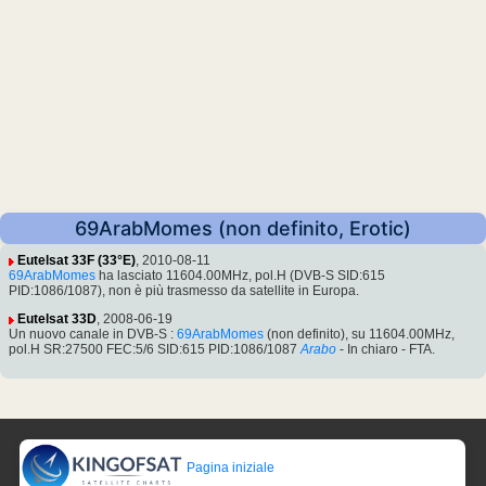
69ArabMomes (non definito, Erotic)
Eutelsat 33F (33°E)
, 2010-08-11
69ArabMomes
ha lasciato 11604.00MHz, pol.H (DVB-S SID:615
PID:1086/1087), non è più trasmesso da satellite in Europa.
Eutelsat 33D
, 2008-06-19
Un nuovo canale in DVB-S :
69ArabMomes
(non definito), su 11604.00MHz,
pol.H SR:27500 FEC:5/6 SID:615 PID:1086/1087
Arabo
- In chiaro - FTA.
Pagina iniziale