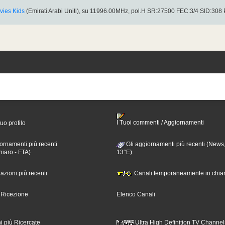
ies Kids
(Emirati Arabi Uniti), su 11996.00MHz, pol.H SR:27500 FEC:3/4 SID:308
I Tuoi commenti / Aggiornamenti
tuo profilo
ornamenti più recenti
Gli aggiornamenti più recenti (News,
hiaro - FTA)
13°E)
nazioni più recenti
Canali temporaneamente in chiar
i Ricezione
Elenco Canali
i più Ricercate
Ultra High Definition TV Channel