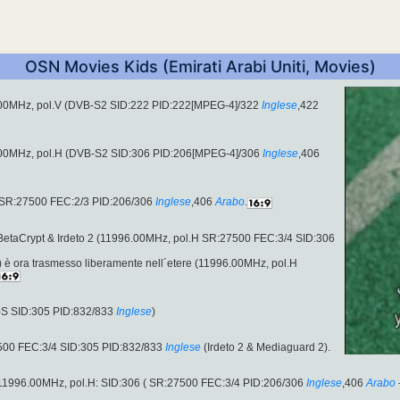
OSN Movies Kids (Emirati Arabi Uniti, Movies)
.00MHz, pol.V (DVB-S2 SID:222 PID:222[MPEG-4]/322
Inglese
,422
.00MHz, pol.H (DVB-S2 SID:306 PID:206[MPEG-4]/306
Inglese
,406
 SR:27500 FEC:2/3 PID:206/306
Inglese
,406
Arabo
.
n BetaCrypt & Irdeto 2 (11996.00MHz, pol.H SR:27500 FEC:3/4 SID:306
i) è ora trasmesso liberamente nell´etere (11996.00MHz, pol.H
-S SID:305 PID:832/833
Inglese
)
00 FEC:3/4 SID:305 PID:832/833
Inglese
(Irdeto 2 & Mediaguard 2).
11996.00MHz, pol.H: SID:306 ( SR:27500 FEC:3/4 PID:206/306
Inglese
,406
Arabo