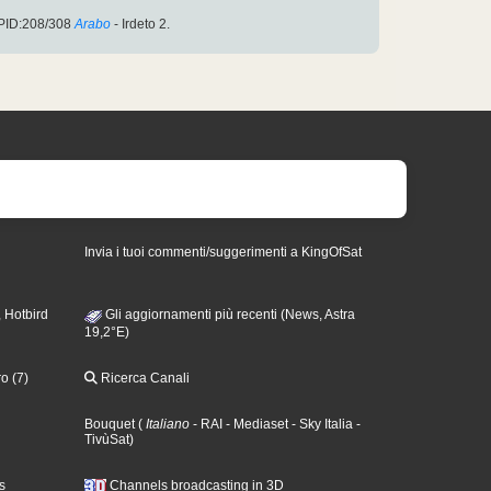
 PID:208/308
Arabo
- Irdeto 2.
Invia i tuoi commenti/suggerimenti a KingOfSat
 Hotbird
Gli aggiornamenti più recenti (News, Astra
19,2°E)
o (7)
Ricerca Canali
Bouquet
(
Italiano
- RAI
- Mediaset
- Sky Italia
-
TivùSat
)
s
Channels broadcasting in 3D