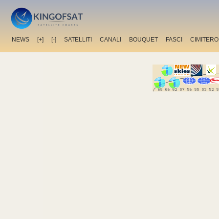
NEWS
[+]
[-]
SATELLITI
CANALI
BOUQUET
FASCI
CIMITERO