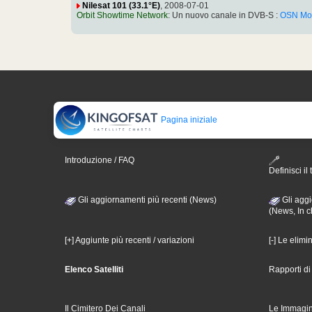
Nilesat 101 (33.1°E)
, 2008-07-01
Orbit Showtime Network
: Un nuovo canale in DVB-S :
OSN Mov
Pagina iniziale
Introduzione / FAQ
Definisci il 
Gli aggiornamenti più recenti (News)
Gli aggi
(News, In c
[+] Aggiunte più recenti / variazioni
[-] Le elimi
Elenco Satelliti
Rapporti d
Il Cimitero Dei Canali
Le Immagin