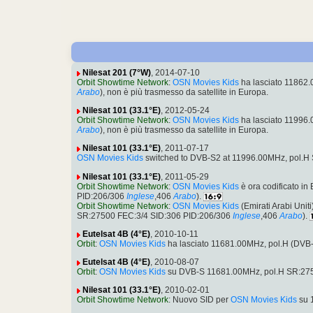
Nilesat 201 (7°W)
, 2014-07-10
Orbit Showtime Network
:
OSN Movies Kids
ha lasciato 11862
Arabo
), non è più trasmesso da satellite in Europa.
Nilesat 101 (33.1°E)
, 2012-05-24
Orbit Showtime Network
:
OSN Movies Kids
ha lasciato 11996
Arabo
), non è più trasmesso da satellite in Europa.
Nilesat 101 (33.1°E)
, 2011-07-17
OSN Movies Kids
switched to DVB-S2 at 11996.00MHz, pol.H
Nilesat 101 (33.1°E)
, 2011-05-29
Orbit Showtime Network
:
OSN Movies Kids
è ora codificato i
PID:206/306
Inglese
,406
Arabo
).
Orbit Showtime Network
:
OSN Movies Kids
(Emirati Arabi Unit
SR:27500 FEC:3/4 SID:306 PID:206/306
Inglese
,406
Arabo
).
Eutelsat 4B (4°E)
, 2010-10-11
Orbit
:
OSN Movies Kids
ha lasciato 11681.00MHz, pol.H (DVB
Eutelsat 4B (4°E)
, 2010-08-07
Orbit
:
OSN Movies Kids
su DVB-S 11681.00MHz, pol.H SR:275
Nilesat 101 (33.1°E)
, 2010-02-01
Orbit Showtime Network
: Nuovo SID per
OSN Movies Kids
su 