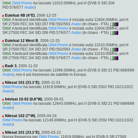
Orbit
:
Orbit Promo
ha lasciato 11010.00MHz, pol.H (DVB-S SID:206
PID:576/577
Arabo
)
Eutelsat 4B (4°E)
, 2006-12-25
Orbit
: A testcard identificata
Orbit Promo
è iniziata sulla 11604.00MHz, pol.H
SR:27500 FEC:3/4 SID:207 PID:592/593
Arabo
(In chiaro - FTA).
Orbit
: A testcard identificata
Orbit Promo
è iniziata sulla 11604.00MHz, pol.H
SR:27500 FEC:3/4 SID:206 PID:576/577
Arabo
(In chiaro - FTA).
Eutelsat 12 West B
, 2006-12-25
Orbit
: A testcard identificata
Orbit Promo
è iniziata sulla 11010.00MHz, pol.H
SR:27500 FEC:3/4 SID:207 PID:592/593
Arabo
(In chiaro - FTA).
Orbit
: A testcard identificata
Orbit Promo
è iniziata sulla 11010.00MHz, pol.H
SR:27500 FEC:3/4 SID:206 PID:576/577
Arabo
(In chiaro - FTA).
Badr 3
, 2005-11-02
Orbit
:
Orbit Promo
ha lasciato 11996.00MHz, pol.H (DVB-S SID:21 PID:688/689
Arabo
), non è più trasmesso da satellite in Europa.
Nilesat 101 (33.1°E)
, 2005-11-01
Orbit Promo
ha lasciato 11919.00MHz, pol.H (DVB-S SID:2502 PID:1021/1022
Arabo
)
Intelsat 10-02 (0.8°W)
, 2005-09-01
Orbit
:
Orbit Promo
ha lasciato 12643.00MHz, pol.V (DVB-S SID:21 PID:688/689
Arabo
)
Nilesat 102 (7°W)
, 2005-04-24
Orbit Promo
ha lasciato 12149.00MHz, pol.H (DVB-S SID:2592 PID:1021/1022
Arabo
)
Nilesat 101 (33.1°E)
, 2005-03-22
Nuova frequenza per
Orbit Promo
: 11919.00MHz, pol.H (DVB-S SR:27500