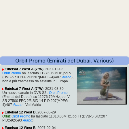
Orbit Promo (Emirati del Dubai, Various)
Eutelsat 7 West A (7°W)
, 2021-11-03
Orbit Promo
ha lasciato 11276.79MHz, pol.V
(DVB-S SID:14 PID:207[MPEG-4]/407
Arabo
),
non è più trasmesso da satellite in Europa.
Eutelsat 7 West A (7°W)
, 2021-03-30
Un nuovo canale in DVB-S2 :
Orbit Promo
(Emirati del Dubai), su 11276.79MHz, pol.V
SR:27500 FEC:2/3 SID:14 PID:207[MPEG-
4]/407
Arabo
- VeriMatrix.
Eutelsat 12 West B
, 2007-05-29
Orbit
:
Orbit Promo
ha lasciato 11010.00MHz, pol.H (DVB-S SID:207
PID:592/593
Arabo
)
Eutelsat 12 West B
, 2007-02-04