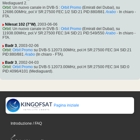
Mediaguard 2.
Orbit
: Un nuovo canale in DVB-S :
Orbit Promo
(Emirati del Dubai), su
12686.00MHz, pol.V SR:27500 FEC:1/2 SID:21 PID:880/881
Arabo
- In chiaro -
FTA.
Nilesat 102 (7°W)
, 2003-06-06
Orbit
: Un nuovo canale in DVB-S :
Orbit Promo
(Emirati del Dubai), su
11938.00MHz, pol.V SR:27500 FEC:3/4 SID:21 PID:549/550
Arabo
- In chiaro -
FTA.
Badr 3
, 2003-02-06
Orbit
:
Orbit Promo
su DVB-S 12073.00MHz, pol.H SR:27500 FEC:3/4 SID:21
PID:880/881
Arabo
(In chiaro - FTA).
Badr 3
, 2002-04-03
Orbit
:
Orbit Promo
su DVB-S 12073.00MHz, pol.H SR:27500 FEC:3/4 SID:0
PID:4096/4101 (Mediaguard).
Pagina iniziale
Introduzione / FAQ