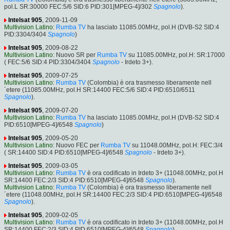
pol.L SR:30000 FEC:5/6 SID:6 PID:301[MPEG-4]/302
Spagnolo
).
Intelsat 905
, 2009-11-09
Multivision Latino
:
Rumba TV
ha lasciato 11085.00MHz, pol.H (DVB-S2 SID:4
PID:3304/3404
Spagnolo
)
Intelsat 905
, 2009-08-22
Multivision Latino
: Nuovo SR per
Rumba TV
su 11085.00MHz, pol.H: SR:17000
( FEC:5/6 SID:4 PID:3304/3404
Spagnolo
- Irdeto 3+).
Intelsat 905
, 2009-07-25
Multivision Latino
:
Rumba TV
(Colombia) è ora trasmesso liberamente nell
´etere (11085.00MHz, pol.H SR:14400 FEC:5/6 SID:4 PID:6510/6511
Spagnolo
).
Intelsat 905
, 2009-07-20
Multivision Latino
:
Rumba TV
ha lasciato 11085.00MHz, pol.H (DVB-S2 SID:4
PID:6510[MPEG-4]/6548
Spagnolo
)
Intelsat 905
, 2009-05-20
Multivision Latino
: Nuovo FEC per
Rumba TV
su 11048.00MHz, pol.H: FEC:3/4
( SR:14400 SID:4 PID:6510[MPEG-4]/6548
Spagnolo
- Irdeto 3+).
Intelsat 905
, 2009-03-05
Multivision Latino
:
Rumba TV
è ora codificato in Irdeto 3+ (11048.00MHz, pol.H
SR:14400 FEC:2/3 SID:4 PID:6510[MPEG-4]/6548
Spagnolo
).
Multivision Latino
:
Rumba TV
(Colombia) è ora trasmesso liberamente nell
´etere (11048.00MHz, pol.H SR:14400 FEC:2/3 SID:4 PID:6510[MPEG-4]/6548
Spagnolo
).
Intelsat 905
, 2009-02-05
Multivision Latino
:
Rumba TV
è ora codificato in Irdeto 3+ (11048.00MHz, pol.H
SR:14400 FEC:2/3 SID:4 PID:6510[MPEG-4]/6548
Spagnolo
).