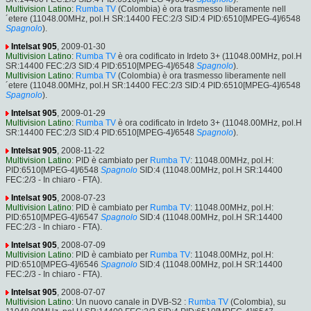
Multivision Latino
:
Rumba TV
(Colombia) è ora trasmesso liberamente nell
´etere (11048.00MHz, pol.H SR:14400 FEC:2/3 SID:4 PID:6510[MPEG-4]/6548
Spagnolo
).
Intelsat 905
, 2009-01-30
Multivision Latino
:
Rumba TV
è ora codificato in Irdeto 3+ (11048.00MHz, pol.H
SR:14400 FEC:2/3 SID:4 PID:6510[MPEG-4]/6548
Spagnolo
).
Multivision Latino
:
Rumba TV
(Colombia) è ora trasmesso liberamente nell
´etere (11048.00MHz, pol.H SR:14400 FEC:2/3 SID:4 PID:6510[MPEG-4]/6548
Spagnolo
).
Intelsat 905
, 2009-01-29
Multivision Latino
:
Rumba TV
è ora codificato in Irdeto 3+ (11048.00MHz, pol.H
SR:14400 FEC:2/3 SID:4 PID:6510[MPEG-4]/6548
Spagnolo
).
Intelsat 905
, 2008-11-22
Multivision Latino
: PID è cambiato per
Rumba TV
: 11048.00MHz, pol.H:
PID:6510[MPEG-4]/6548
Spagnolo
SID:4 (11048.00MHz, pol.H SR:14400
FEC:2/3 - In chiaro - FTA).
Intelsat 905
, 2008-07-23
Multivision Latino
: PID è cambiato per
Rumba TV
: 11048.00MHz, pol.H:
PID:6510[MPEG-4]/6547
Spagnolo
SID:4 (11048.00MHz, pol.H SR:14400
FEC:2/3 - In chiaro - FTA).
Intelsat 905
, 2008-07-09
Multivision Latino
: PID è cambiato per
Rumba TV
: 11048.00MHz, pol.H:
PID:6510[MPEG-4]/6546
Spagnolo
SID:4 (11048.00MHz, pol.H SR:14400
FEC:2/3 - In chiaro - FTA).
Intelsat 905
, 2008-07-07
Multivision Latino
: Un nuovo canale in DVB-S2 :
Rumba TV
(Colombia), su