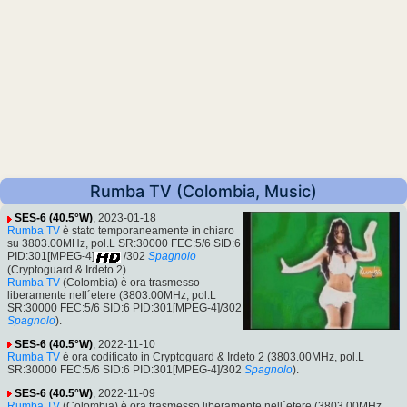
Rumba TV (Colombia, Music)
SES-6 (40.5°W)
, 2023-01-18
Rumba TV
è stato temporaneamente in chiaro
su 3803.00MHz, pol.L SR:30000 FEC:5/6 SID:6
PID:301[MPEG-4]
/302
Spagnolo
(Cryptoguard & Irdeto 2).
Rumba TV
(Colombia) è ora trasmesso
liberamente nell´etere (3803.00MHz, pol.L
SR:30000 FEC:5/6 SID:6 PID:301[MPEG-4]/302
Spagnolo
).
SES-6 (40.5°W)
, 2022-11-10
Rumba TV
è ora codificato in Cryptoguard & Irdeto 2 (3803.00MHz, pol.L
SR:30000 FEC:5/6 SID:6 PID:301[MPEG-4]/302
Spagnolo
).
SES-6 (40.5°W)
, 2022-11-09
Rumba TV
(Colombia) è ora trasmesso liberamente nell´etere (3803.00MHz,