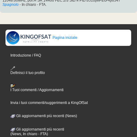
11048.00MHz, pol.H SR:14400 FEC:2/3 SID:4 PID:6510[MPEG-4]/6547
Spagnolo
- In chiaro - FTA.
Pagina iniziale
Introduzione / FAQ
Definisci il tuo profilo
I Tuoi commenti / Aggiornamenti
Invia i tuoi commenti/suggerimenti a KingOfSat
Gli aggiornamenti più recenti (News)
Gli aggiornamenti più recenti
(News, In chiaro - FTA)