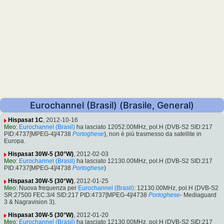
Eurochannel (Brasil) (Brasile, General)
Hispasat 1C
, 2012-10-16
Meo
:
Eurochannel (Brasil)
ha lasciato 12052.00MHz, pol.H (DVB-S2 SID:217
PID:4737[MPEG-4]/4738
Portoghese
), non è più trasmesso da satellite in
Europa.
Hispasat 30W-5 (30°W)
, 2012-02-03
Meo
:
Eurochannel (Brasil)
ha lasciato 12130.00MHz, pol.H (DVB-S2 SID:217
PID:4737[MPEG-4]/4738
Portoghese
)
Hispasat 30W-5 (30°W)
, 2012-01-25
Meo
: Nuova frequenza per
Eurochannel (Brasil)
: 12130.00MHz, pol.H (DVB-S2
SR:27500 FEC:3/4 SID:217 PID:4737[MPEG-4]/4738
Portoghese
- Mediaguard
3 & Nagravision 3).
Hispasat 30W-5 (30°W)
, 2012-01-20
Meo
:
Eurochannel (Brasil)
ha lasciato 12130.00MHz, pol.H (DVB-S2 SID:217