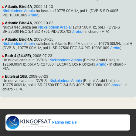
Atlantic Bird 4A
, 2009-11-13
Nickelodeon Arabia
ha lasciato 10775.00MHz, pol.H (DVB-S SID:4005
PID:1008/1009
Arabo
)
Atlantic Bird 4A
, 2009-10-03
Nuova frequenza per
Nickelodeon Arabia
: 12437.00MHz, pol.H (DVB-S
SR:27500 FEC:3/4 SID:4701 PID:701/702
Arabo
- In chiaro - FTA).
Atlantic Bird 4A
, 2009-04-15
Nickelodeon Arabia
switched to Atlantic Bird 4A satellite at 10775.00MHz, pol.H
(DVB-S , 10775.00MHz, pol.H SR:27500 FEC:3/4 PID:1008/1009
Arabo
).
Badr 4 (34.4°E)
, 2008-07-23
Un nuovo canale in DVB-S :
Nickelodeon Arabia
(Emirati Arabi Uniti), su
12169.00MHz, pol.V SR:27500 FEC:3/4 SID:5 PID:42/43
Arabo
- In chiaro -
FTA.
Eutelsat 16B
, 2008-07-23
Un nuovo canale in DVB-S :
Nickelodeon Arabia
(Emirati Arabi Uniti), su
10775.00MHz, pol.H SR:27500 FEC:3/4 SID:4005 PID:1008/1009
Arabo
- In
chiaro - FTA.
Pagina iniziale