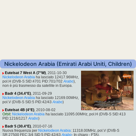
Nickelodeon Arabia (Emirati Arabi Uniti, Children)
Eutelsat 7 West A (7°W)
, 2011-10-30
Nickelodeon Arabia
ha lasciato 12417.96MHz,
pol.H (DVB-S SID:4701 PID:701/702
Arabo
),
non è più trasmesso da satellite in Europa.
Badr 4 (34.4°E)
, 2011-09-29
Nickelodeon Arabia
ha lasciato 12169.00MHz,
pol.V (DVB-S SID:5 PID:42/43
Arabo
)
Eutelsat 4B (4°E)
, 2010-08-02
Orbit
:
Nickelodeon Arabia
ha lasciato 11095.00MHz, pol.H (DVB-S SID:413
PID:1216/1217
Arabo
)
Badr 5 (30.4°E)
, 2010-07-16
Nuova frequenza per
Nickelodeon Arabia
: 11318.00MHz, pol.V (DVB-S
SR:27500 FEC:3/4 SID:5 PID:42/43
Arabo
- In chiaro - FTA).