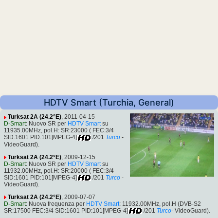
HDTV Smart (Turchia, General)
Turksat 2A (24.2°E)
, 2011-04-15
D-Smart
: Nuovo SR per
HDTV Smart
su
11935.00MHz, pol.H: SR:23000 ( FEC:3/4
SID:1601 PID:101[MPEG-4]
/201
Turco
-
VideoGuard).
Turksat 2A (24.2°E)
, 2009-12-15
D-Smart
: Nuovo SR per
HDTV Smart
su
11932.00MHz, pol.H: SR:20000 ( FEC:3/4
SID:1601 PID:101[MPEG-4]
/201
Turco
-
VideoGuard).
Turksat 2A (24.2°E)
, 2009-07-07
D-Smart
: Nuova frequenza per
HDTV Smart
: 11932.00MHz, pol.H (DVB-S2
SR:17500 FEC:3/4 SID:1601 PID:101[MPEG-4]
/201
Turco
- VideoGuard).