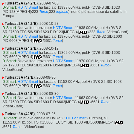
Turksat 2A (24.2°E)
, 2009-07-05
D-Smart
:
HDTV Smart
ha lasciato 11938.00MHz, pol.H (DVB-S SID:1623
PID:123[MPEG-4]/223
Turco
,323
Inglese
), non è più trasmesso da satellite in
Europa.
Turksat 2A (24.2°E)
, 2008-10-27
D-Smart
: Nuova frequenza per
HDTV Smart
: 11938.00MHz, pol.H (DVB-S
SR:27500 FEC:5/6 SID:1623 PID:123[MPEG-4]
/223
Turco
- VideoGuard).
D-Smart
:
HDTV Smart
ha lasciato 11970.00MHz, pol.H (DVB-S2 SID:1603
PID:6603[MPEG-4]
/6631
Turco
)
Turksat 2A (24.2°E)
, 2008-10-12
D-Smart
:
HDTV Smart
ha lasciato 11862.00MHz, pol.H (DVB-S SID:1603
PID:6603[MPEG-4]
/6631
Turco
)
D-Smart
: Nuova frequenza per
HDTV Smart
: 11970.00MHz, pol.H (DVB-S2
SR:17900 FEC:8/9 SID:1603 PID:6603[MPEG-4]
/6631
Turco
-
VideoGuard).
Turksat 3A (42°E)
, 2008-08-30
D-Smart
:
HDTV Smart
ha lasciato 11152.00MHz, pol.H (DVB-S2 SID:1603
PID:6603[MPEG-4]
/6631
Turco
)
Turksat 2A (24.2°E)
, 2008-08-30
D-Smart
: Nuova frequenza per
HDTV Smart
: 11862.00MHz, pol.H (DVB-S2
SR:27500 FEC:3/4 SID:1603 PID:6603[MPEG-4]
/6631
Turco
-
VideoGuard).
Turksat 3A (42°E)
, 2008-07-26
D-Smart
: Un nuovo canale in DVB-S2 :
HDTV Smart
(Turchia), su
11152.00MHz, pol.H SR:15800 FEC:3/4 SID:1603 PID:6603[MPEG-4]
/6631
Turco
- VideoGuard.