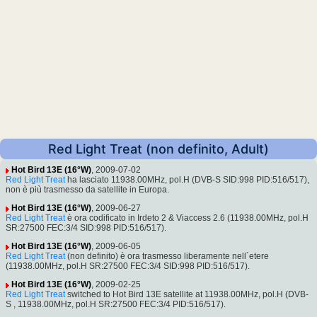
Red Light Treat (non definito, Adult)
Hot Bird 13E (16°W)
, 2009-07-02
Red Light Treat
ha lasciato 11938.00MHz, pol.H (DVB-S SID:998 PID:516/517),
non è più trasmesso da satellite in Europa.
Hot Bird 13E (16°W)
, 2009-06-27
Red Light Treat
è ora codificato in Irdeto 2 & Viaccess 2.6 (11938.00MHz, pol.H
SR:27500 FEC:3/4 SID:998 PID:516/517).
Hot Bird 13E (16°W)
, 2009-06-05
Red Light Treat
(non definito) è ora trasmesso liberamente nell´etere
(11938.00MHz, pol.H SR:27500 FEC:3/4 SID:998 PID:516/517).
Hot Bird 13E (16°W)
, 2009-02-25
Red Light Treat
switched to Hot Bird 13E satellite at 11938.00MHz, pol.H (DVB-
S , 11938.00MHz, pol.H SR:27500 FEC:3/4 PID:516/517).