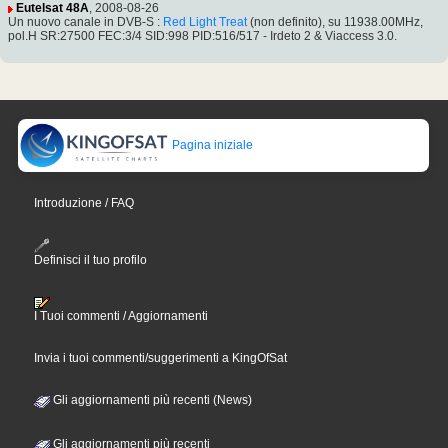
Eutelsat 48A
, 2008-08-26
Un nuovo canale in DVB-S :
Red Light Treat
(non definito), su 11938.00MHz,
pol.H SR:27500 FEC:3/4 SID:998 PID:516/517 - Irdeto 2 & Viaccess 3.0.
Pagina iniziale
Introduzione / FAQ
Definisci il tuo profilo
I Tuoi commenti / Aggiornamenti
Invia i tuoi commenti/suggerimenti a KingOfSat
Gli aggiornamenti più recenti (News)
Gli aggiornamenti più recenti