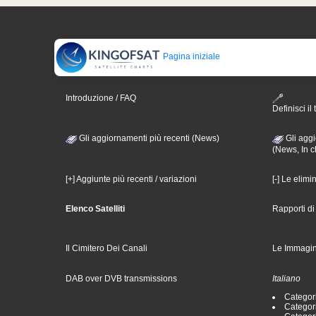
Pagina iniziale
Introduzione / FAQ
Definisci il 
Gli aggiornamenti più recenti (News)
Gli aggi
(News, In c
[+] Aggiunte più recenti / variazioni
[-] Le elimi
Elenco Satelliti
Rapporti d
Il Cimitero Dei Canali
Le Immagin
DAB over DVB transmissions
Italiano
Categori
Categori