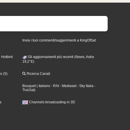
Invia i tuoi commenti/suggerimenti a KingOfSat
 Hotbird
Gli aggiornamenti più recenti (News, Astra
19,2°E)
o (5)
Ricerca Canali
Bouquet
(
Italiano
- RAI
- Mediaset
- Sky Italia
-
TivùSat
)
s
Channels broadcasting in 3D