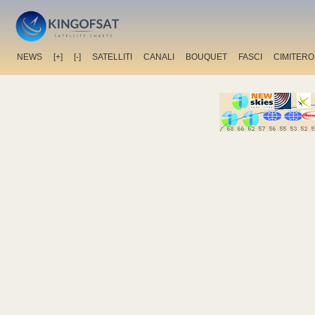
NEWS
[+]
[-]
SATELLITI
CANALI
BOUQUET
FASCI
CIMITERO