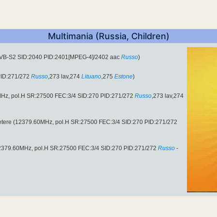
Multimania (Russia, Children)
DVB-S2 SID:2040 PID:2401[MPEG-4]/2402 aac
Russo
)
PID:271/272
Russo
,273 lav,274
Lituano
,275
Estone
)
0MHz, pol.H SR:27500 FEC:3/4 SID:270 PID:271/272
Russo
,273 lav,274
l´etere (12379.60MHz, pol.H SR:27500 FEC:3/4 SID:270 PID:271/272
12379.60MHz, pol.H SR:27500 FEC:3/4 SID:270 PID:271/272
Russo
-