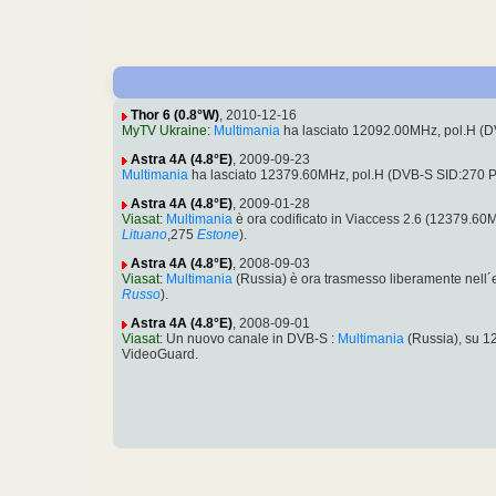
Thor 6 (0.8°W)
, 2010-12-16
MyTV Ukraine
:
Multimania
ha lasciato 12092.00MHz, pol.H (
Astra 4A (4.8°E)
, 2009-09-23
Multimania
ha lasciato 12379.60MHz, pol.H (DVB-S SID:270 
Astra 4A (4.8°E)
, 2009-01-28
Viasat
:
Multimania
è ora codificato in Viaccess 2.6 (12379.6
Lituano
,275
Estone
).
Astra 4A (4.8°E)
, 2008-09-03
Viasat
:
Multimania
(Russia) è ora trasmesso liberamente nel
Russo
).
Astra 4A (4.8°E)
, 2008-09-01
Viasat
: Un nuovo canale in DVB-S :
Multimania
(Russia), su 
VideoGuard.