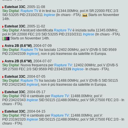
Eutelsat 33C
, 2005-11-08
Sky Digital
:
Rapture TV
è in test su 11344.00MHz, pol.H SR:22000 FEC:2/3
SID:53205 PID:2310/2311
Inglese
(In chiaro - FTA).
Starts on November
14th.
Eutelsat 33C
, 2005-11-02
Sky Digital
: A testcard identificata
Rapture TV
è iniziata sulla 11345.00MHz,
pol.H SR:22000 FEC:2/3 SID:53205 PID:2310/2311
Inglese
(In chiaro - FTA).
Starts on November 14th.
Astra 2B (0.6°W)
, 2004-07-09
Sky Digital
:
Rapture TV
ha lasciato 12402.00MHz, pol.V (DVB-S SID:9569
PID:2334/2339
Inglese
), non è più trasmesso da satellite in Europa.
Astra 2B (0.6°W)
, 2004-07-07
Sky Digital
: Nuova frequenza per
Rapture TV
: 12402.00MHz, pol.V (DVB-S
SR:27500 FEC:2/3 SID:9569 PID:2334/2339
Inglese
- In chiaro - FTA).
Eutelsat 33C
, 2004-07-05
Sky Digital
:
Rapture TV
ha lasciato 11488.00MHz, pol.V (DVB-S SID:50115
PID:2342/2343
Inglese
), non è più trasmesso da satellite in Europa.
Eutelsat 33C
, 2004-05-17
Sky Digital
: PID è cambiato per
Rapture TV
: 11488.00MHz, pol.V:
PID:2342/2343
Inglese
SID:50115 (11488.00MHz, pol.V SR:27500 FEC:2/3 - In
chiaro - FTA).
Eutelsat 33C
, 2004-04-15
Sky Digital
: PID è cambiato per
Rapture TV
: 11488.00MHz, pol.V:
PID:2319/2320
Inglese
SID:50115 (11488.00MHz, pol.V SR:27500 FEC:2/3 - In
chiaro - FTA).