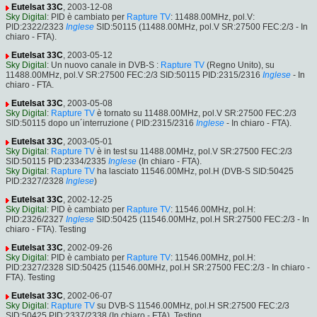
Eutelsat 33C
, 2003-12-08
Sky Digital
: PID è cambiato per
Rapture TV
: 11488.00MHz, pol.V:
PID:2322/2323
Inglese
SID:50115 (11488.00MHz, pol.V SR:27500 FEC:2/3 - In
chiaro - FTA).
Eutelsat 33C
, 2003-05-12
Sky Digital
: Un nuovo canale in DVB-S :
Rapture TV
(Regno Unito), su
11488.00MHz, pol.V SR:27500 FEC:2/3 SID:50115 PID:2315/2316
Inglese
- In
chiaro - FTA.
Eutelsat 33C
, 2003-05-08
Sky Digital
:
Rapture TV
è tornato su 11488.00MHz, pol.V SR:27500 FEC:2/3
SID:50115 dopo un´interruzione ( PID:2315/2316
Inglese
- In chiaro - FTA).
Eutelsat 33C
, 2003-05-01
Sky Digital
:
Rapture TV
è in test su 11488.00MHz, pol.V SR:27500 FEC:2/3
SID:50115 PID:2334/2335
Inglese
(In chiaro - FTA).
Sky Digital
:
Rapture TV
ha lasciato 11546.00MHz, pol.H (DVB-S SID:50425
PID:2327/2328
Inglese
)
Eutelsat 33C
, 2002-12-25
Sky Digital
: PID è cambiato per
Rapture TV
: 11546.00MHz, pol.H:
PID:2326/2327
Inglese
SID:50425 (11546.00MHz, pol.H SR:27500 FEC:2/3 - In
chiaro - FTA). Testing
Eutelsat 33C
, 2002-09-26
Sky Digital
: PID è cambiato per
Rapture TV
: 11546.00MHz, pol.H:
PID:2327/2328 SID:50425 (11546.00MHz, pol.H SR:27500 FEC:2/3 - In chiaro -
FTA). Testing
Eutelsat 33C
, 2002-06-07
Sky Digital
:
Rapture TV
su DVB-S 11546.00MHz, pol.H SR:27500 FEC:2/3
SID:50425 PID:2337/2338 (In chiaro - FTA). Testing