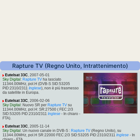
Rapture TV (Regno Unito, Intrattenimento)
Eutelsat 33C
, 2007-05-01
Sky Digital
:
Rapture TV
ha lasciato
11344.00MHz, pol.H (DVB-S SID:53205
PID:2310/2311
Inglese
), non è più trasmesso
da satellite in Europa.
Eutelsat 33C
, 2006-02-06
Sky Digital
: Nuovo SR per
Rapture TV
su
11344.00MHz, pol.H: SR:27500 ( FEC:2/3
SID:53205 PID:2310/2311
Inglese
- In chiaro -
FTA).
Eutelsat 33C
, 2005-11-14
Sky Digital
: Un nuovo canale in DVB-S :
Rapture TV
(Regno Unito), su
11344.00MHz, pol.H SR:22000 FEC:2/3 SID:53205 PID:2310/2311
Inglese
- In
chiaro - FTA.