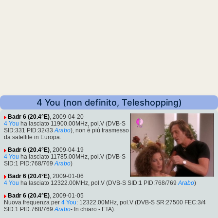
4 You (non definito, Teleshopping)
Badr 6 (20.4°E)
, 2009-04-20
4 You
ha lasciato 11900.00MHz, pol.V (DVB-S
SID:331 PID:32/33
Arabo
), non è più trasmesso
da satellite in Europa.
Badr 6 (20.4°E)
, 2009-04-19
4 You
ha lasciato 11785.00MHz, pol.V (DVB-S
SID:1 PID:768/769
Arabo
)
Badr 6 (20.4°E)
, 2009-01-06
4 You
ha lasciato 12322.00MHz, pol.V (DVB-S SID:1 PID:768/769
Arabo
)
Badr 6 (20.4°E)
, 2009-01-05
Nuova frequenza per
4 You
: 12322.00MHz, pol.V (DVB-S SR:27500 FEC:3/4
SID:1 PID:768/769
Arabo
- In chiaro - FTA).