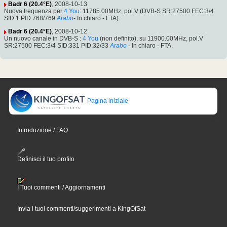
Badr 6 (20.4°E)
, 2008-10-13
Nuova frequenza per
4 You
: 11785.00MHz, pol.V (DVB-S SR:27500 FEC:3/4
SID:1 PID:768/769
Arabo
- In chiaro - FTA).
Badr 6 (20.4°E)
, 2008-10-12
Un nuovo canale in DVB-S :
4 You
(non definito), su 11900.00MHz, pol.V
SR:27500 FEC:3/4 SID:331 PID:32/33
Arabo
- In chiaro - FTA.
Pagina iniziale
Introduzione / FAQ
Definisci il tuo profilo
I Tuoi commenti / Aggiornamenti
Invia i tuoi commenti/suggerimenti a KingOfSat