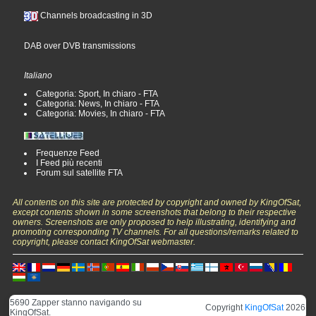
Channels broadcasting in 3D
DAB over DVB transmissions
Italiano
Categoria: Sport, In chiaro - FTA
Categoria: News, In chiaro - FTA
Categoria: Movies, In chiaro - FTA
Frequenze Feed
I Feed più recenti
Forum sul satellite FTA
All contents on this site are protected by copyright and owned by KingOfSat,
except contents shown in some screenshots that belong to their respective
owners. Screenshots are only proposed to help illustrating, identifying and
promoting corresponding TV channels. For all questions/remarks related to
copyright, please contact KingOfSat webmaster.
5690 Zapper stanno navigando su
Copyright
KingOfSat
2026
KingOfSat.