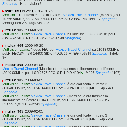
Spagnolo
- Nagravision 3.
Astra 1M (19.2°E)
, 2014-01-28
Movistar+
: Un nuovo canale in DVB-S :
Mexico Travel Channel
(Messico), su
10758.50MHz, pol.V SR:22000 FEC:5/6 SID:29857 PID:168/112
Spagnolo
-
Mediaguard 2 & Nagravision 3.
Intelsat 905
, 2009-07-20
Multivision Latino
:
Mexico Travel Channel
ha lasciato 11085.00MHz, pol.H
(DVB-S2 SID:6 PID:6516[MPEG-4]/6549
Spagnolo
)
Intelsat 905
, 2009-05-20
Multivision Latino
: Nuovo FEC per
Mexico Travel Channel
su 11048.00MHz,
pol.H: FEC:3/4 ( SR:14400 SID:6 PID:6516[MPEG-4]/6549
Spagnolo
- Irdeto
3+).
Intelsat 805
, 2009-04-05
Mexico Travel Channel
(Messico) è ora trasmesso liberamente nell´etere
(3940.00MHz, pol.H SR:2575 FEC: SID:1 PID:4194
/4195
Spagnolo
,4197).
Intelsat 905
, 2009-03-05
Multivision Latino
:
Mexico Travel Channel
è ora codificato in Irdeto 3+
(11048.00MHz, pol.H SR:14400 FEC:2/3 SID:6 PID:6516[MPEG-4]/6549
Spagnolo
).
Multivision Latino
:
Mexico Travel Channel
(Messico) è ora trasmesso
liberamente nell´etere (11048.00MHz, pol.H SR:14400 FEC:2/3 SID:6
PID:6516[MPEG-4]/6549
Spagnolo
).
Intelsat 905
, 2009-02-05
Multivision Latino
:
Mexico Travel Channel
è ora codificato in Irdeto 3+
(11048.00MHz, pol.H SR:14400 FEC:2/3 SID:6 PID:6516[MPEG-4]/6549
Spagnolo
).