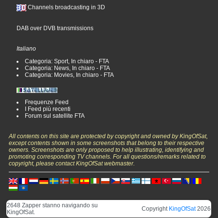
Channels broadcasting in 3D
DAB over DVB transmissions
Italiano
Categoria: Sport, In chiaro - FTA
Categoria: News, In chiaro - FTA
Categoria: Movies, In chiaro - FTA
Frequenze Feed
I Feed più recenti
Forum sul satellite FTA
All contents on this site are protected by copyright and owned by KingOfSat,
except contents shown in some screenshots that belong to their respective
owners. Screenshots are only proposed to help illustrating, identifying and
promoting corresponding TV channels. For all questions/remarks related to
copyright, please contact KingOfSat webmaster.
2648 Zapper stanno navigando su
Copyright
KingOfSat
2026
KingOfSat.