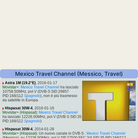
Mexico Travel Channel (Messico, Travel)
Astra 1M (19.2°E)
, 2016-01-17
Movistar+
:
Mexico Travel Channel
ha lasciato
10758.50MHz, pol.V (DVB-S SID:29857
PID:168/112
Spagnolo
), non è più trasmesso
da satellite in Europa.
Hispasat 30W-4
, 2016-01-16
Movistar+ (Hispasat)
:
Mexico Travel Channel
ha lasciato 12226.00MHz, pol.V (DVB-S SID:35
PID:168/112
Spagnolo
)
Hispasat 30W-4
, 2014-01-28
Movistar+ (Hispasat)
: Un nuovo canale in DVB-S :
Mexico Travel Channel
(Messico), su 12226.00MHz, pol.V SR:27500 FEC:3/4 SID:35 PID:168/112