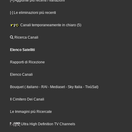
[+] Aggiunte più recenti / variazioni
[-] Le eliminazioni più recenti
Canali temporaneamente in chiaro (5)
Ricerca Canali
Elenco Satelliti
Rapporti di Ricezione
Elenco Canali
Bouquet
(
Italiano
- RAI
- Mediaset
- Sky Italia
- TivùSat
)
Il Cimitero Dei Canali
Le Immagini più Ricercate
Ultra High Definition TV Channels