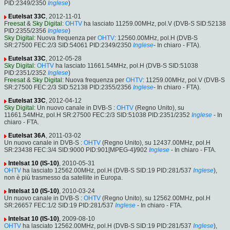
PID:2349/2350
Inglese
)
Eutelsat 33C
, 2012-11-01
Freesat
&
Sky Digital
:
OHTV
ha lasciato 11259.00MHz, pol.V (DVB-S SID:52138
PID:2355/2356
Inglese
)
Sky Digital
: Nuova frequenza per
OHTV
: 12560.00MHz, pol.H (DVB-S
SR:27500 FEC:2/3 SID:54061 PID:2349/2350
Inglese
- In chiaro - FTA).
Eutelsat 33C
, 2012-05-28
Sky Digital
:
OHTV
ha lasciato 11661.54MHz, pol.H (DVB-S SID:51038
PID:2351/2352
Inglese
)
Freesat
&
Sky Digital
: Nuova frequenza per
OHTV
: 11259.00MHz, pol.V (DVB-S
SR:27500 FEC:2/3 SID:52138 PID:2355/2356
Inglese
- In chiaro - FTA).
Eutelsat 33C
, 2012-04-12
Sky Digital
: Un nuovo canale in DVB-S :
OHTV
(Regno Unito), su
11661.54MHz, pol.H SR:27500 FEC:2/3 SID:51038 PID:2351/2352
Inglese
- In
chiaro - FTA.
Eutelsat 36A
, 2011-03-02
Un nuovo canale in DVB-S :
OHTV
(Regno Unito), su 12437.00MHz, pol.H
SR:23438 FEC:3/4 SID:9000 PID:901[MPEG-4]/902
Inglese
- In chiaro - FTA.
Intelsat 10 (IS-10)
, 2010-05-31
OHTV
ha lasciato 12562.00MHz, pol.H (DVB-S SID:19 PID:281/537
Inglese
),
non è più trasmesso da satellite in Europa.
Intelsat 10 (IS-10)
, 2010-03-24
Un nuovo canale in DVB-S :
OHTV
(Regno Unito), su 12562.00MHz, pol.H
SR:26657 FEC:1/2 SID:19 PID:281/537
Inglese
- In chiaro - FTA.
Intelsat 10 (IS-10)
, 2009-08-10
OHTV
ha lasciato 12562.00MHz, pol.H (DVB-S SID:19 PID:281/537
Inglese
),