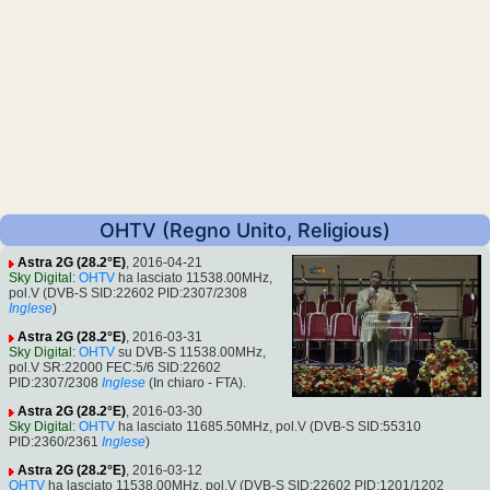
OHTV (Regno Unito, Religious)
Astra 2G (28.2°E)
, 2016-04-21
Sky Digital
:
OHTV
ha lasciato 11538.00MHz,
pol.V (DVB-S SID:22602 PID:2307/2308
Inglese
)
Astra 2G (28.2°E)
, 2016-03-31
Sky Digital
:
OHTV
su DVB-S 11538.00MHz,
pol.V SR:22000 FEC:5/6 SID:22602
PID:2307/2308
Inglese
(In chiaro - FTA).
Astra 2G (28.2°E)
, 2016-03-30
Sky Digital
:
OHTV
ha lasciato 11685.50MHz, pol.V (DVB-S SID:55310
PID:2360/2361
Inglese
)
Astra 2G (28.2°E)
, 2016-03-12
OHTV
ha lasciato 11538.00MHz, pol.V (DVB-S SID:22602 PID:1201/1202