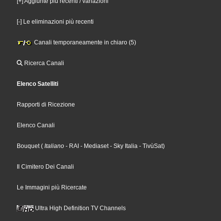
[+] Aggiunte più recenti / variazioni
[-] Le eliminazioni più recenti
Canali temporaneamente in chiaro (5)
Ricerca Canali
Elenco Satelliti
Rapporti di Ricezione
Elenco Canali
Bouquet
(
Italiano
- RAI
- Mediaset
- Sky Italia
- TivùSat
)
Il Cimitero Dei Canali
Le Immagini più Ricercate
Ultra High Definition TV Channels