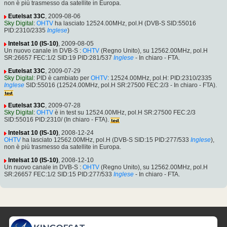
non è più trasmesso da satellite in Europa.
Eutelsat 33C
, 2009-08-06
Sky Digital
:
OHTV
ha lasciato 12524.00MHz, pol.H (DVB-S SID:55016
PID:2310/2335
Inglese
)
Intelsat 10 (IS-10)
, 2009-08-05
Un nuovo canale in DVB-S :
OHTV
(Regno Unito), su 12562.00MHz, pol.H
SR:26657 FEC:1/2 SID:19 PID:281/537
Inglese
- In chiaro - FTA.
Eutelsat 33C
, 2009-07-29
Sky Digital
: PID è cambiato per
OHTV
: 12524.00MHz, pol.H: PID:2310/2335
Inglese
SID:55016 (12524.00MHz, pol.H SR:27500 FEC:2/3 - In chiaro - FTA).
Eutelsat 33C
, 2009-07-28
Sky Digital
:
OHTV
è in test su 12524.00MHz, pol.H SR:27500 FEC:2/3
SID:55016 PID:2310/ (In chiaro - FTA).
Intelsat 10 (IS-10)
, 2008-12-24
OHTV
ha lasciato 12562.00MHz, pol.H (DVB-S SID:15 PID:277/533
Inglese
),
non è più trasmesso da satellite in Europa.
Intelsat 10 (IS-10)
, 2008-12-10
Un nuovo canale in DVB-S :
OHTV
(Regno Unito), su 12562.00MHz, pol.H
SR:26657 FEC:1/2 SID:15 PID:277/533
Inglese
- In chiaro - FTA.