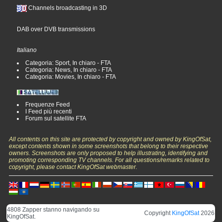
Channels broadcasting in 3D
DAB over DVB transmissions
Italiano
Categoria: Sport, In chiaro - FTA
Categoria: News, In chiaro - FTA
Categoria: Movies, In chiaro - FTA
Frequenze Feed
I Feed più recenti
Forum sul satellite FTA
All contents on this site are protected by copyright and owned by KingOfSat,
except contents shown in some screenshots that belong to their respective
owners. Screenshots are only proposed to help illustrating, identifying and
promoting corresponding TV channels. For all questions/remarks related to
copyright, please contact KingOfSat webmaster.
4808 Zapper stanno navigando su
Copyright
KingOfSat
2026
KingOfSat.