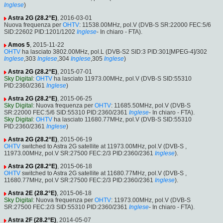
Inglese
)
Astra 2G (28.2°E)
, 2016-03-01
Nuova frequenza per
OHTV
: 11538.00MHz, pol.V (DVB-S SR:22000 FEC:5/6
SID:22602 PID:1201/1202
Inglese
- In chiaro - FTA).
Amos 5
, 2015-11-22
OHTV
ha lasciato 3802.00MHz, pol.L (DVB-S2 SID:3 PID:301[MPEG-4]/302
Inglese
,303
Inglese
,304
Inglese
,305
Inglese
)
Astra 2G (28.2°E)
, 2015-07-01
Sky Digital
:
OHTV
ha lasciato 11973.00MHz, pol.V (DVB-S SID:55310
PID:2360/2361
Inglese
)
Astra 2G (28.2°E)
, 2015-06-25
Sky Digital
: Nuova frequenza per
OHTV
: 11685.50MHz, pol.V (DVB-S
SR:22000 FEC:5/6 SID:55310 PID:2360/2361
Inglese
- In chiaro - FTA).
Sky Digital
:
OHTV
ha lasciato 11680.77MHz, pol.V (DVB-S SID:55310
PID:2360/2361
Inglese
)
Astra 2G (28.2°E)
, 2015-06-19
OHTV
switched to Astra 2G satellite at 11973.00MHz, pol.V (DVB-S ,
11973.00MHz, pol.V SR:27500 FEC:2/3 PID:2360/2361
Inglese
).
Astra 2G (28.2°E)
, 2015-06-18
OHTV
switched to Astra 2G satellite at 11680.77MHz, pol.V (DVB-S ,
11680.77MHz, pol.V SR:27500 FEC:2/3 PID:2360/2361
Inglese
).
Astra 2E (28.2°E)
, 2015-06-18
Sky Digital
: Nuova frequenza per
OHTV
: 11973.00MHz, pol.V (DVB-S
SR:27500 FEC:2/3 SID:55310 PID:2360/2361
Inglese
- In chiaro - FTA).
Astra 2F (28.2°E)
, 2014-05-07