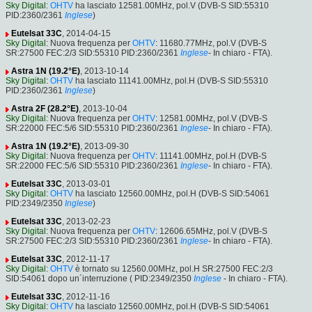
Sky Digital
:
OHTV
ha lasciato 12581.00MHz, pol.V (DVB-S SID:55310
PID:2360/2361
Inglese
)
Eutelsat 33C
, 2014-04-15
Sky Digital
: Nuova frequenza per
OHTV
: 11680.77MHz, pol.V (DVB-S
SR:27500 FEC:2/3 SID:55310 PID:2360/2361
Inglese
- In chiaro - FTA).
Astra 1N (19.2°E)
, 2013-10-14
Sky Digital
:
OHTV
ha lasciato 11141.00MHz, pol.H (DVB-S SID:55310
PID:2360/2361
Inglese
)
Astra 2F (28.2°E)
, 2013-10-04
Sky Digital
: Nuova frequenza per
OHTV
: 12581.00MHz, pol.V (DVB-S
SR:22000 FEC:5/6 SID:55310 PID:2360/2361
Inglese
- In chiaro - FTA).
Astra 1N (19.2°E)
, 2013-09-30
Sky Digital
: Nuova frequenza per
OHTV
: 11141.00MHz, pol.H (DVB-S
SR:22000 FEC:5/6 SID:55310 PID:2360/2361
Inglese
- In chiaro - FTA).
Eutelsat 33C
, 2013-03-01
Sky Digital
:
OHTV
ha lasciato 12560.00MHz, pol.H (DVB-S SID:54061
PID:2349/2350
Inglese
)
Eutelsat 33C
, 2013-02-23
Sky Digital
: Nuova frequenza per
OHTV
: 12606.65MHz, pol.V (DVB-S
SR:27500 FEC:2/3 SID:55310 PID:2360/2361
Inglese
- In chiaro - FTA).
Eutelsat 33C
, 2012-11-17
Sky Digital
:
OHTV
è tornato su 12560.00MHz, pol.H SR:27500 FEC:2/3
SID:54061 dopo un´interruzione ( PID:2349/2350
Inglese
- In chiaro - FTA).
Eutelsat 33C
, 2012-11-16
Sky Digital
:
OHTV
ha lasciato 12560.00MHz, pol.H (DVB-S SID:54061