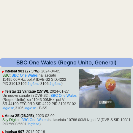
BBC One Wales (Regno Unito, General)
Intelsat 901 (27.5°W)
, 2024-04-05
BBC
:
BBC One Wales
ha lasciato
11495.00MHz, pol.V (DVB-S2 SID:4222
PID:3101/3102
Inglese
,3106
Inglese
)
Telstar 12 Vantage (15°W)
, 2024-01-27
Un nuovo canale in DVB-S2 :
BBC One Wales
(Regno Unito), su 11043.00MHz, pol.V
SR:44100 FEC:9/10 SID:4222 PID:3101/3102
Inglese
,3106
Inglese
- BISS.
Astra 2E (28.2°E)
, 2023-02-09
Sky Digital
:
BBC One Wales
ha lasciato 10788.00MHz, pol.V (DVB-S SID:10311
PID:5600/5601
Inglese
)
Intelsat 907
, 2012-07-19