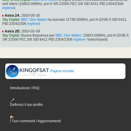
nell´etere (10803.00MHz, pol.H SR:22000 FEC:5/6 SID:6411 PID:2304/2306
Inglese
).
Astra 2A
, 2003-05-30
Sky Digital
:
BBC One Wales
ha lasciato 11798.00MHz, pol.H (DVB-S SID:6411
PID:2304/2306
Inglese
)
Astra 2D
, 2003-05-09
Sky Digital
: Nuova frequenza per
BBC One Wales
: 10803.00MHz, pol.H (DVB-S
SR:22000 FEC:5/6 SID:6411 PID:2304/2306
Inglese
- VideoGuard).
Pagina iniziale
Introduzione / FAQ
Definisci il tuo profilo
I Tuoi commenti / Aggiornamenti