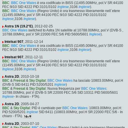
BBC
:
BBC One Wales
è ora codificato in BISS (11495.00MHz, pol.V SR:44100
FEC:9/10 SID:4222 PID:3101/3102
Inglese
,3106
Inglese
).
BBC
:
BBC One Wales
(Regno Unito) è ora trasmesso liberamente nell´etere
(11495.00MHz, pol.V SR:44100 FEC:9/10 SID:4222 PID:3101/3102
Inglese
,3106
Inglese
).
Astra 1N (19.2°E)
, 2012-02-25
BBC One Wales
switched to Astra 1N satellite at 10788.00MHz, pol.V (DVB-S ,
10788.00MHz, pol.V SR:22000 FEC:5/6 PID:5600/5601
Inglese
).
Intelsat 907
, 2011-12-14
BBC
:
BBC One Wales
è ora codificato in BISS (11495.00MHz, pol.V SR:44100
FEC:9/10 SID:4222 PID:3101/3102
Inglese
,3106
Inglese
).
Intelsat 907
, 2011-12-11
BBC
:
BBC One Wales
(Regno Unito) è ora trasmesso liberamente nell´etere
(11495.00MHz, pol.V SR:44100 FEC:9/10 SID:4222 PID:3101/3102
Inglese
,3106
Inglese
).
Astra 2D
, 2010-10-18
BBC
&
Freesat
&
Sky Digital
:
BBC One Wales
ha lasciato 10803.00MHz, pol.H
(DVB-S SID:6411 PID:5200/5201
Inglese
)
BBC
&
Freesat
&
Sky Digital
: Nuova frequenza per
BBC One Wales
:
10788.00MHz, pol.V (DVB-S SR:22000 FEC:5/6 SID:10311 PID:5600/5601
Inglese
- In chiaro - FTA).
Astra 2D
, 2005-04-27
BBC
&
Sky Digital
: PID è cambiato per
BBC One Wales
: 10803.00MHz, pol.H:
PID:5200/5201
Inglese
SID:6411 (10803.00MHz, pol.H SR:22000 FEC:5/6 - In
chiaro - FTA).
Astra 2D
, 2003-07-10
BBC
&
Sky Digital
:
BBC One Wales
(Regno Unito) è ora trasmesso liberamente