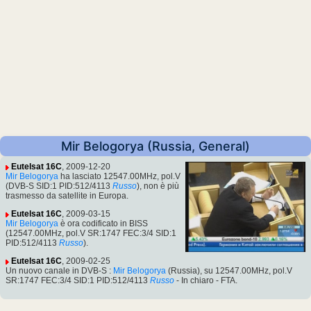
Mir Belogorya (Russia, General)
Eutelsat 16C
, 2009-12-20
Mir Belogorya
ha lasciato 12547.00MHz, pol.V
(DVB-S SID:1 PID:512/4113
Russo
), non è più
trasmesso da satellite in Europa.
Eutelsat 16C
, 2009-03-15
Mir Belogorya
è ora codificato in BISS
(12547.00MHz, pol.V SR:1747 FEC:3/4 SID:1
PID:512/4113
Russo
).
Eutelsat 16C
, 2009-02-25
Un nuovo canale in DVB-S :
Mir Belogorya
(Russia), su 12547.00MHz, pol.V
SR:1747 FEC:3/4 SID:1 PID:512/4113
Russo
- In chiaro - FTA.