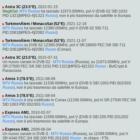
Astra 3C (23.5°E)
, 2022-01-15
MagtiSat
:
MTV Russia
ha lasciato 11973.00MHz, pol.V (DVB-S2 SID:1032
PID:1321[MPEG-4]/1322
Russo
), non è più trasmesso da satellite in Europa.
TurkmenÄlem / MonacoSat (52°E)
, 2021-12-18
MTV Russia
ha lasciato 12380.00MHz, pol.V (DVB-S2 SID:711
PID:2081[MPEG-4]/2082
Russo
)
TurkmenÄlem / MonacoSat (52°E)
, 2021-11-07
MTV Russia
su DVB-S2 12380.00MHz, pol.V SR:28000 FEC:5/6 SID:711
PID:2081[MPEG-4]/2082
Russo
(Conax).
Astra 3C (23.5°E)
, 2015-07-31
Un nuovo canale in DVB-S2 :
MTV Russia
(Russia), su 11973.00MHz, pol.V
SR:27500 FEC:5/6 SID:1032 PID:1321[MPEG-4]/1322
Russo
- BulCrypt &
Panaccess.
Amos 3 (78.5°E)
, 2011-08-09
MTV Russia
ha lasciato 11336.00MHz, pol.H (DVB-S SID:1003 PID:302/303
Russo
), non è più trasmesso da satellite in Europa.
Amos 3 (78.5°E)
, 2011-08-04
MTV Russia
è ora codificato in Conax (11336.00MHz, pol.H SR:27500 FEC:5/6
SID:1003 PID:302/303
Russo
).
Express AM1
, 2010-02-07
MTV Russia
ha lasciato 11599.00MHz, pol.V (DVB-S SID:200 PID:201/202
Russo
), non è più trasmesso da satellite in Europa.
Express AM1
, 2009-06-04
Un nuovo canale in DVB-S :
MTV Russia
(Russia), su 11599.00MHz, pol.V
SR:4340 FEC:3/4 SID:200 PID:201/202
Russo
- In chiaro - FTA.