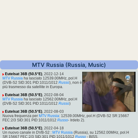
MTV Russia (Russia, Music)
Eutelsat 36B (50.5°E)
, 2022-12-14
MTV Russia
ha lasciato 12539.00MHz, pol.H
(DVB-S2 SID:301 PID:1011/1012
Russo
), non è
più trasmesso da satellite in Europa.
Eutelsat 36B (50.5°E)
, 2022-08-04
MTV Russia
ha lasciato 12562.00MHz, pol.H
(DVB-S2 SID:301 PID:1011/1012
Russo
)
Eutelsat 36B (50.5°E)
, 2022-08-03
Nuova frequenza per
MTV Russia
: 12539.00MHz, pol.H (DVB-S2 SR:15667
FEC:2/3 SID:301 PID:1011/1012
Russo
- Irdeto 2).
Eutelsat 36B (50.5°E)
, 2022-04-18
Un nuovo canale in DVB-S2 :
MTV Russia
(Russia), su 12562.00MHz, pol.H
SR:15667 FEC:2/3 SID:301 PID:1011/1012
Russo
- BISS.