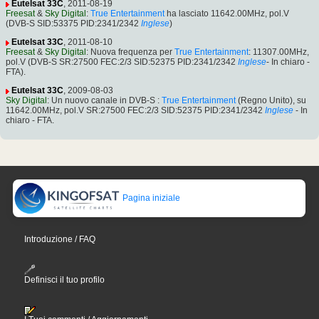
Eutelsat 33C
, 2011-08-19
Freesat
&
Sky Digital
:
True Entertainment
ha lasciato 11642.00MHz, pol.V
(DVB-S SID:53375 PID:2341/2342
Inglese
)
Eutelsat 33C
, 2011-08-10
Freesat
&
Sky Digital
: Nuova frequenza per
True Entertainment
: 11307.00MHz,
pol.V (DVB-S SR:27500 FEC:2/3 SID:52375 PID:2341/2342
Inglese
- In chiaro -
FTA).
Eutelsat 33C
, 2009-08-03
Sky Digital
: Un nuovo canale in DVB-S :
True Entertainment
(Regno Unito), su
11642.00MHz, pol.V SR:27500 FEC:2/3 SID:52375 PID:2341/2342
Inglese
- In
chiaro - FTA.
Pagina iniziale
Introduzione / FAQ
Definisci il tuo profilo