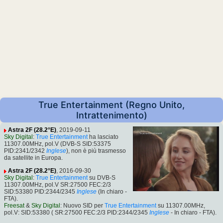
True Entertainment (Regno Unito,
Intrattenimento)
Astra 2F (28.2°E)
, 2019-09-11
Sky Digital
:
True Entertainment
ha lasciato
11307.00MHz, pol.V (DVB-S SID:53375
PID:2341/2342
Inglese
), non è più trasmesso
da satellite in Europa.
Astra 2F (28.2°E)
, 2016-09-30
Sky Digital
:
True Entertainment
su DVB-S
11307.00MHz, pol.V SR:27500 FEC:2/3
SID:53380 PID:2344/2345
Inglese
(In chiaro -
FTA).
Freesat
&
Sky Digital
: Nuovo SID per
True Entertainment
su 11307.00MHz,
pol.V: SID:53380 ( SR:27500 FEC:2/3 PID:2344/2345
Inglese
- In chiaro - FTA).