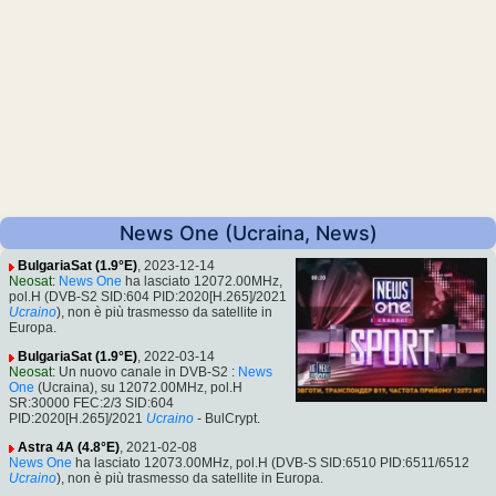
News One (Ucraina, News)
BulgariaSat (1.9°E)
, 2023-12-14
Neosat
:
News One
ha lasciato 12072.00MHz,
pol.H (DVB-S2 SID:604 PID:2020[H.265]/2021
Ucraino
), non è più trasmesso da satellite in
Europa.
BulgariaSat (1.9°E)
, 2022-03-14
Neosat
: Un nuovo canale in DVB-S2 :
News
One
(Ucraina), su 12072.00MHz, pol.H
SR:30000 FEC:2/3 SID:604
PID:2020[H.265]/2021
Ucraino
- BulCrypt.
Astra 4A (4.8°E)
, 2021-02-08
News One
ha lasciato 12073.00MHz, pol.H (DVB-S SID:6510 PID:6511/6512
Ucraino
), non è più trasmesso da satellite in Europa.