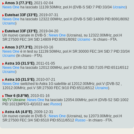
Amos 3 (77.3°E)
, 2021-02-04
News One
ha lasciato 11139.50MHz, pol.H (DVB-S SID:7 PID:33/34
Ucraino
)
Eutelsat 33F (33°E)
, 2019-07-31
News One
ha lasciato 12322.00MHz, pol.H (DVB-S SID:14809 PID:8091/8092
Ucraino
)
Eutelsat 33F (33°E)
, 2019-04-20
Un nuovo canale in DVB-S :
News One
(Ucraina), su 12322.00MHz, pol.H
SR:27500 FEC:3/4 SID:14809 PID:8091/8092
Ucraino
- In chiaro - FTA.
Amos 3 (77.3°E)
, 2019-03-16
News One
è in test su 11139.50MHz, pol.H SR:30000 FEC:3/4 SID:7 PID:33/34
Ucraino
(In chiaro - FTA).
Astra 1G (31.5°E)
, 2011-01-05
News One
ha lasciato 12012.00MHz, pol.V (DVB-S2 SID:7105 PID:6511/6512
Ucraino
)
Astra 1G (31.5°E)
, 2010-07-21
News One
switched to Astra 1G satellite at 12012.00MHz, pol.V (DVB-S2 ,
12012.00MHz, pol.V SR:27500 FEC:9/10 PID:6511/6512
Ucraino
).
Thor 6 (0.8°W)
, 2010-01-16
MyTV Ukraine
:
News One
ha lasciato 12054.00MHz, pol.H (DVB-S2 SID:1002
PID:1021[MPEG-4]/1022 aac
Russo
)
Astra 4A (4.8°E)
, 2009-12-31
Un nuovo canale in DVB-S :
News One
(Ucraina), su 12073.00MHz, pol.H
SR:27500 FEC:3/4 SID:6510 PID:6511/6512
Russo
- In chiaro - FTA.