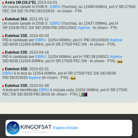
Astra 1M (19.2°E)
, 2013-03-01
Un nuovo canale in DVB-S :
EBRU
(Turchia), su 12480.00MHz, pol.V SR:27500
FEC:3/4 SID:76 PID:2815/2816 - In chiaro - FTA.
Eutelsat 36A
, 2011-05-12
Un nuovo canale in DVB-S :
EBRU
(Turchia), su 12437.00MHz, pol.H
SR:23438 FEC:3/4 SID:2000 PID:2001/2002
Inglese
- In chiaro - FTA.
Eutelsat 33D
, 2010-05-04
PID è cambiato per
EBRU
: 11054.00MHz, pol.H: PID:3910/3920
Inglese
SID:8039 (11054.00MHz, pol.H SR:27500 FEC:5/6 - In chiaro - FTA).
Eutelsat 33D
, 2010-04-16
PID è cambiato per
EBRU
: 11054.00MHz, pol.H: PID:3910/8021
Inglese
SID:8039 (11054.00MHz, pol.H SR:27500 FEC:5/6 - In chiaro - FTA).
Eutelsat 33D
, 2010-02-01
EBRU
è in test su 11054.00MHz, pol.H SR:27500 FEC:5/6 SID:8039
PID:3910/3920
Inglese
(In chiaro - FTA).
Eutelsat 33D
, 2010-01-08
A testcard identificata
EBRU
è iniziata sulla 11054.00MHz, pol.H SR:27500
FEC:5/6 SID:8039 PID:3910/ (In chiaro - FTA).
Pagina iniziale