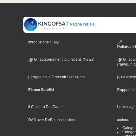
Pagina iniziale
Introduzione / FAQ
Definisci il 
Gli aggiornamenti più recenti (News)
Gli aggi
(News, In c
[+] Aggiunte più recenti / variazioni
[-] Le elimi
Elenco Satelliti
Rapporti d
Il Cimitero Dei Canali
Le Immagin
DAB over DVB transmissions
Italiano
Categori
Categori