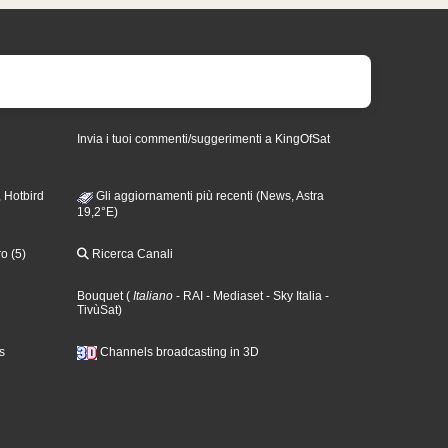
Invia i tuoi commenti/suggerimenti a KingOfSat
 Hotbird
Gli aggiornamenti più recenti (News, Astra
19,2°E)
o (5)
Ricerca Canali
Bouquet
(
Italiano
- RAI
- Mediaset
- Sky Italia
-
TivùSat
)
s
Channels broadcasting in 3D