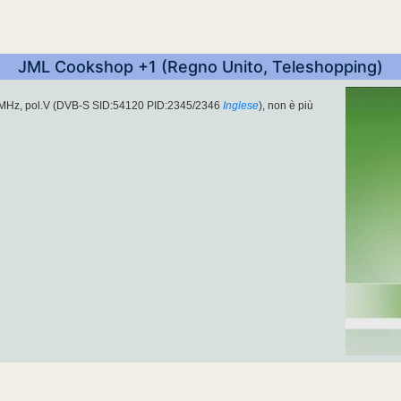
JML Cookshop +1 (Regno Unito, Teleshopping)
MHz, pol.V (DVB-S SID:54120 PID:2345/2346
Inglese
), non è più