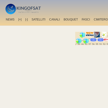
NEWS
[+]
[-]
SATELLITI
CANALI
BOUQUET
FASCI
CIMITERO