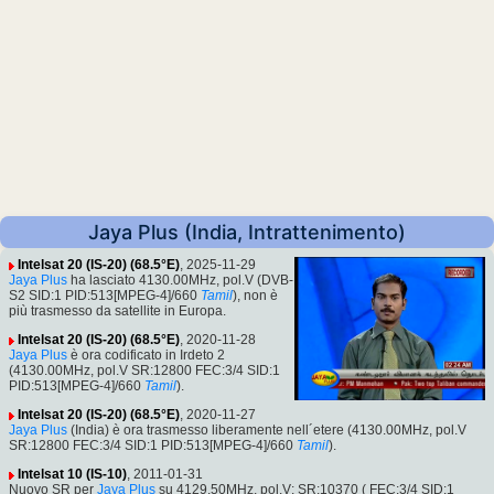
Jaya Plus (India, Intrattenimento)
Intelsat 20 (IS-20) (68.5°E)
, 2025-11-29
Jaya Plus
ha lasciato 4130.00MHz, pol.V (DVB-
S2 SID:1 PID:513[MPEG-4]/660
Tamil
), non è
più trasmesso da satellite in Europa.
Intelsat 20 (IS-20) (68.5°E)
, 2020-11-28
Jaya Plus
è ora codificato in Irdeto 2
(4130.00MHz, pol.V SR:12800 FEC:3/4 SID:1
PID:513[MPEG-4]/660
Tamil
).
Intelsat 20 (IS-20) (68.5°E)
, 2020-11-27
Jaya Plus
(India) è ora trasmesso liberamente nell´etere (4130.00MHz, pol.V
SR:12800 FEC:3/4 SID:1 PID:513[MPEG-4]/660
Tamil
).
Intelsat 10 (IS-10)
, 2011-01-31
Nuovo SR per
Jaya Plus
su 4129.50MHz, pol.V: SR:10370 ( FEC:3/4 SID:1