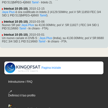
PID:513[MPEG-4]/660
Tamil
- Irdeto 2).
Intelsat 10 (IS-10)
, 2010-12-15
Jaya Plus
è ora codificato in Irdeto 2 (4129.50MHz, pol.V SR:11850 FEC:3/4
SID:1 PID:513[MPEG-4]/660
Tamil
).
Intelsat 10 (IS-10)
, 2010-03-06
Nuovo SR per
Jaya Plus
su 4130.00MHz, pol.V: SR:11827 ( FEC:3/4 SID:1
PID:513/660
Tamil
- In chiaro - FTA).
Intelsat 10 (IS-10)
, 2010-03-01
Un nuovo canale in DVB-S :
Jaya Plus
(India), su 4130.00MHz, pol.V SR:8680
FEC:3/4 SID:1 PID:513/660
Tamil
- In chiaro - FTA.
Pagina iniziale
Introduzione / FAQ
Definisci il tuo profilo