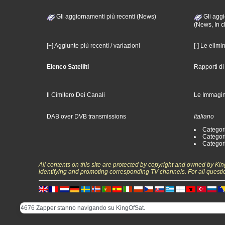
Gli aggiornamenti più recenti (News)
Gli aggi
(News, In c
[+] Aggiunte più recenti / variazioni
[-] Le elimi
Elenco Satelliti
Rapporti d
Il Cimitero Dei Canali
Le Immagin
DAB over DVB transmissions
Italiano
Categori
Categori
Categori
All contents on this site are protected by copyright and owned by Ki
identifying and promoting corresponding TV channels. For all questi
4676 Zapper stanno navigando su KingOfSat.