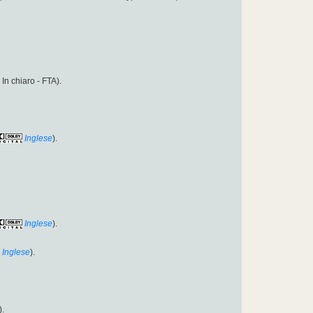
- In chiaro - FTA).
Inglese
).
Inglese
).
Inglese
).
).