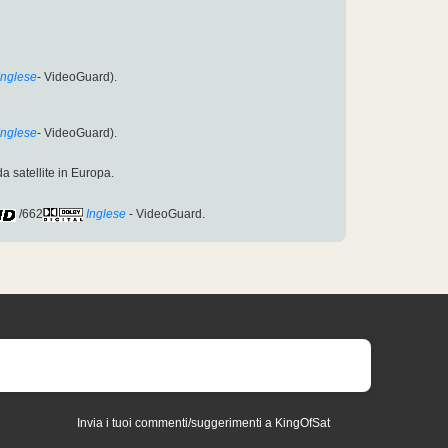
Inglese
- VideoGuard).
Inglese
- VideoGuard).
a satellite in Europa.
/662
Inglese
- VideoGuard.
Invia i tuoi commenti/suggerimenti a KingOfSat