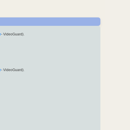
e
- VideoGuard).
e
- VideoGuard).