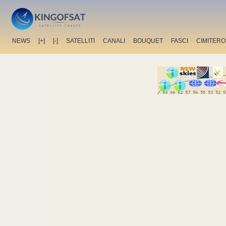
NEWS
[+]
[-]
SATELLITI
CANALI
BOUQUET
FASCI
CIMITERO