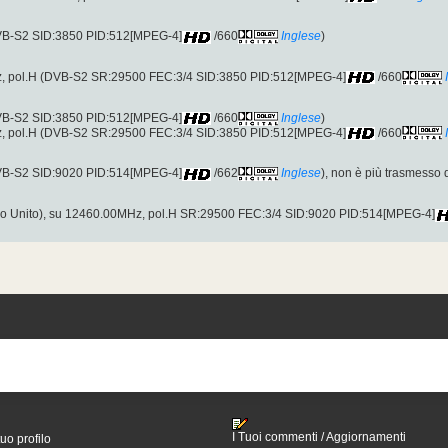
DVB-S2 SID:3850 PID:512[MPEG-4]
/660
Inglese
)
, pol.H (DVB-S2 SR:29500 FEC:3/4 SID:3850 PID:512[MPEG-4]
/660
DVB-S2 SID:3850 PID:512[MPEG-4]
/660
Inglese
)
, pol.H (DVB-S2 SR:29500 FEC:3/4 SID:3850 PID:512[MPEG-4]
/660
DVB-S2 SID:9020 PID:514[MPEG-4]
/662
Inglese
), non è più trasmesso d
 Unito), su 12460.00MHz, pol.H SR:29500 FEC:3/4 SID:9020 PID:514[MPEG-4]
I Tuoi commenti / Aggiornamenti
tuo profilo