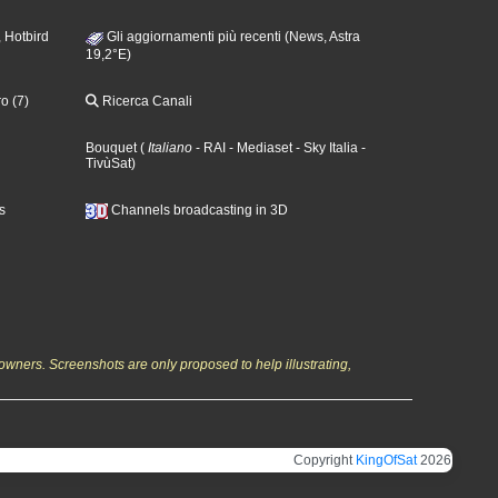
 Hotbird
Gli aggiornamenti più recenti (News, Astra
19,2°E)
o (7)
Ricerca Canali
Bouquet
(
Italiano
- RAI
- Mediaset
- Sky Italia
-
TivùSat
)
s
Channels broadcasting in 3D
owners. Screenshots are only proposed to help illustrating,
Copyright
KingOfSat
2026