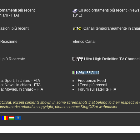
ornamenti più recenti
Gli aggiornamenti più recenti (News,
hiaro - FTA)
13°E)
nazioni più recenti
Canali temporaneamente in chiar
i Ricezione
Elenco Canali
i più Ricercate
Ultra High Definition TV Channel
a: Sport, In chiaro - FTA
Frequenze Feed
a: News, In chiaro - FTA
I Feed più recenti
a: Movies, In chiaro - FTA
Forum sul satellite FTA
ngOfSat, except contents shown in some screenshots that belong to their respective 
ons/remarks related to copyright, please contact KingOfSat webmaster.