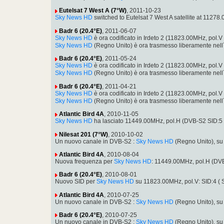
Eutelsat 7 West A (7°W)
, 2011-10-23
Sky News HD
switched to Eutelsat 7 West A satellite at 11
Badr 6 (20.4°E)
, 2011-06-07
Sky News HD
è ora codificato in Irdeto 2 (11823.00MHz, po
Sky News HD
(Regno Unito) è ora trasmesso liberamente nel
Badr 6 (20.4°E)
, 2011-05-24
Sky News HD
è ora codificato in Irdeto 2 (11823.00MHz, po
Sky News HD
(Regno Unito) è ora trasmesso liberamente nel
Badr 6 (20.4°E)
, 2011-04-21
Sky News HD
è ora codificato in Irdeto 2 (11823.00MHz, po
Sky News HD
(Regno Unito) è ora trasmesso liberamente nel
Atlantic Bird 4A
, 2010-11-05
Sky News HD
ha lasciato 11449.00MHz, pol.H (DVB-S2 SID:
Nilesat 201 (7°W)
, 2010-10-02
Un nuovo canale in DVB-S2 :
Sky News HD
(Regno Unito), s
Atlantic Bird 4A
, 2010-08-04
Nuova frequenza per
Sky News HD
: 11449.00MHz, pol.H (D
Badr 6 (20.4°E)
, 2010-08-01
Nuovo SID per
Sky News HD
su 11823.00MHz, pol.V: SID:4 (
Atlantic Bird 4A
, 2010-07-25
Un nuovo canale in DVB-S2 :
Sky News HD
(Regno Unito), s
Badr 6 (20.4°E)
, 2010-07-25
Un nuovo canale in DVB-S2 :
Sky News HD
(Regno Unito), s