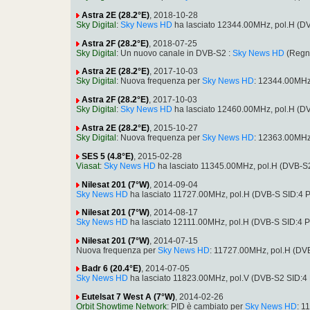
Astra 2E (28.2°E)
, 2018-10-28
Sky Digital
:
Sky News HD
ha lasciato 12344.00MHz, pol.H (
Astra 2F (28.2°E)
, 2018-07-25
Sky Digital
: Un nuovo canale in DVB-S2 :
Sky News HD
(Regno
Astra 2E (28.2°E)
, 2017-10-03
Sky Digital
: Nuova frequenza per
Sky News HD
: 12344.00MHz
Astra 2F (28.2°E)
, 2017-10-03
Sky Digital
:
Sky News HD
ha lasciato 12460.00MHz, pol.H (
Astra 2E (28.2°E)
, 2015-10-27
Sky Digital
: Nuova frequenza per
Sky News HD
: 12363.00MHz
SES 5 (4.8°E)
, 2015-02-28
Viasat
:
Sky News HD
ha lasciato 11345.00MHz, pol.H (DVB-
Nilesat 201 (7°W)
, 2014-09-04
Sky News HD
ha lasciato 11727.00MHz, pol.H (DVB-S SID:4 
Nilesat 201 (7°W)
, 2014-08-17
Sky News HD
ha lasciato 12111.00MHz, pol.H (DVB-S SID:4 
Nilesat 201 (7°W)
, 2014-07-15
Nuova frequenza per
Sky News HD
: 11727.00MHz, pol.H (DV
Badr 6 (20.4°E)
, 2014-07-05
Sky News HD
ha lasciato 11823.00MHz, pol.V (DVB-S2 SID:4
Eutelsat 7 West A (7°W)
, 2014-02-26
Orbit Showtime Network
: PID è cambiato per
Sky News HD
: 1