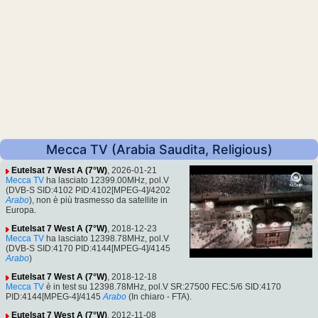
Mecca TV (Arabia Saudita, Religious)
Eutelsat 7 West A (7°W)
, 2026-01-21
Mecca TV
ha lasciato 12399.00MHz, pol.V
(DVB-S SID:4102 PID:4102[MPEG-4]/4202
Arabo
), non è più trasmesso da satellite in
Europa.
Eutelsat 7 West A (7°W)
, 2018-12-23
Mecca TV
ha lasciato 12398.78MHz, pol.V
(DVB-S SID:4170 PID:4144[MPEG-4]/4145
Arabo
)
Eutelsat 7 West A (7°W)
, 2018-12-18
Mecca TV
è in test su 12398.78MHz, pol.V SR:27500 FEC:5/6 SID:4170
PID:4144[MPEG-4]/4145
Arabo
(In chiaro - FTA).
Eutelsat 7 West A (7°W)
, 2012-11-08