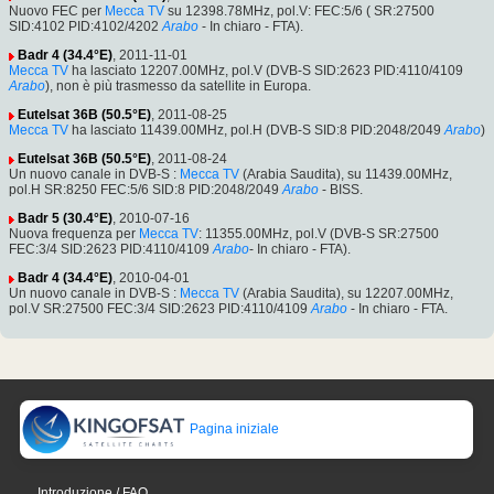
Nuovo FEC per
Mecca TV
su 12398.78MHz, pol.V: FEC:5/6 ( SR:27500
SID:4102 PID:4102/4202
Arabo
- In chiaro - FTA).
Badr 4 (34.4°E)
, 2011-11-01
Mecca TV
ha lasciato 12207.00MHz, pol.V (DVB-S SID:2623 PID:4110/4109
Arabo
), non è più trasmesso da satellite in Europa.
Eutelsat 36B (50.5°E)
, 2011-08-25
Mecca TV
ha lasciato 11439.00MHz, pol.H (DVB-S SID:8 PID:2048/2049
Arabo
)
Eutelsat 36B (50.5°E)
, 2011-08-24
Un nuovo canale in DVB-S :
Mecca TV
(Arabia Saudita), su 11439.00MHz,
pol.H SR:8250 FEC:5/6 SID:8 PID:2048/2049
Arabo
- BISS.
Badr 5 (30.4°E)
, 2010-07-16
Nuova frequenza per
Mecca TV
: 11355.00MHz, pol.V (DVB-S SR:27500
FEC:3/4 SID:2623 PID:4110/4109
Arabo
- In chiaro - FTA).
Badr 4 (34.4°E)
, 2010-04-01
Un nuovo canale in DVB-S :
Mecca TV
(Arabia Saudita), su 12207.00MHz,
pol.V SR:27500 FEC:3/4 SID:2623 PID:4110/4109
Arabo
- In chiaro - FTA.
Pagina iniziale
Introduzione / FAQ