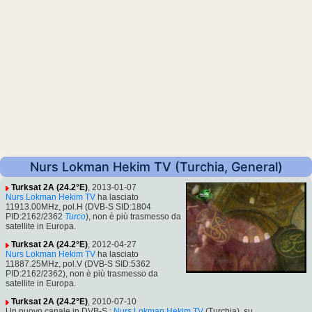
Nurs Lokman Hekim TV (Turchia, General)
Turksat 2A (24.2°E)
, 2013-01-07
Nurs Lokman Hekim TV
ha lasciato
11913.00MHz, pol.H (DVB-S SID:1804
PID:2162/2362
Turco
), non è più trasmesso da
satellite in Europa.
Turksat 2A (24.2°E)
, 2012-04-27
Nurs Lokman Hekim TV
ha lasciato
11887.25MHz, pol.V (DVB-S SID:5362
PID:2162/2362), non è più trasmesso da
satellite in Europa.
Turksat 2A (24.2°E)
, 2010-07-10
Un nuovo canale in DVB-S :
Nurs Lokman Hekim TV
(Turchia), su