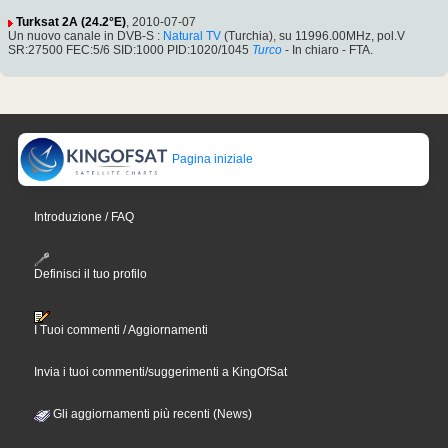
Turksat 2A (24.2°E)
, 2010-07-07
Un nuovo canale in DVB-S :
Natural TV
(Turchia), su 11996.00MHz, pol.V
SR:27500 FEC:5/6 SID:1000 PID:1020/1045
Turco
- In chiaro - FTA.
Pagina iniziale
Introduzione / FAQ
Definisci il tuo profilo
I Tuoi commenti / Aggiornamenti
Invia i tuoi commenti/suggerimenti a KingOfSat
Gli aggiornamenti più recenti (News)