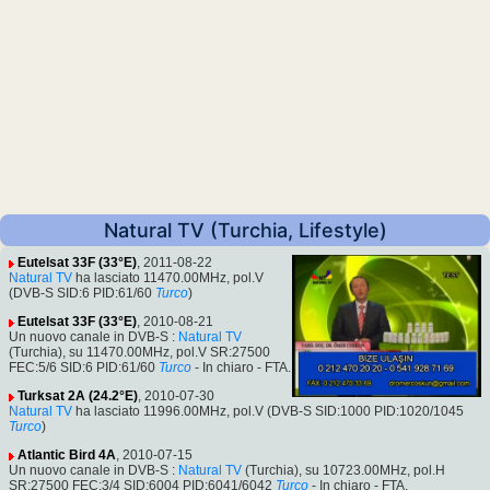
Natural TV (Turchia, Lifestyle)
Eutelsat 33F (33°E)
, 2011-08-22
Natural TV
ha lasciato 11470.00MHz, pol.V
(DVB-S SID:6 PID:61/60
Turco
)
Eutelsat 33F (33°E)
, 2010-08-21
Un nuovo canale in DVB-S :
Natural TV
(Turchia), su 11470.00MHz, pol.V SR:27500
FEC:5/6 SID:6 PID:61/60
Turco
- In chiaro - FTA.
Turksat 2A (24.2°E)
, 2010-07-30
Natural TV
ha lasciato 11996.00MHz, pol.V (DVB-S SID:1000 PID:1020/1045
Turco
)
Atlantic Bird 4A
, 2010-07-15
Un nuovo canale in DVB-S :
Natural TV
(Turchia), su 10723.00MHz, pol.H
SR:27500 FEC:3/4 SID:6004 PID:6041/6042
Turco
- In chiaro - FTA.