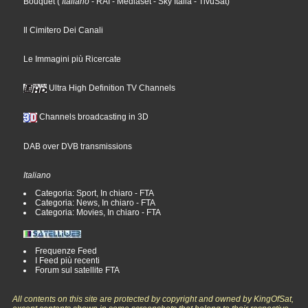
Bouquet
(
Italiano
- RAI
- Mediaset
- Sky Italia
- TivùSat
)
Il Cimitero Dei Canali
Le Immagini più Ricercate
Ultra High Definition TV Channels
Channels broadcasting in 3D
DAB over DVB transmissions
Italiano
Categoria: Sport, In chiaro - FTA
Categoria: News, In chiaro - FTA
Categoria: Movies, In chiaro - FTA
Frequenze Feed
I Feed più recenti
Forum sul satellite FTA
All contents on this site are protected by copyright and owned by KingOfSat,