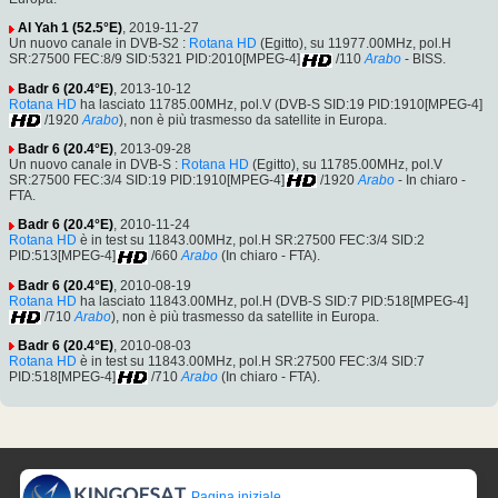
Al Yah 1 (52.5°E)
, 2019-11-27
Un nuovo canale in DVB-S2 :
Rotana HD
(Egitto), su 11977.00MHz, pol.H
SR:27500 FEC:8/9 SID:5321 PID:2010[MPEG-4]
/110
Arabo
- BISS.
Badr 6 (20.4°E)
, 2013-10-12
Rotana HD
ha lasciato 11785.00MHz, pol.V (DVB-S SID:19 PID:1910[MPEG-4]
/1920
Arabo
), non è più trasmesso da satellite in Europa.
Badr 6 (20.4°E)
, 2013-09-28
Un nuovo canale in DVB-S :
Rotana HD
(Egitto), su 11785.00MHz, pol.V
SR:27500 FEC:3/4 SID:19 PID:1910[MPEG-4]
/1920
Arabo
- In chiaro -
FTA.
Badr 6 (20.4°E)
, 2010-11-24
Rotana HD
è in test su 11843.00MHz, pol.H SR:27500 FEC:3/4 SID:2
PID:513[MPEG-4]
/660
Arabo
(In chiaro - FTA).
Badr 6 (20.4°E)
, 2010-08-19
Rotana HD
ha lasciato 11843.00MHz, pol.H (DVB-S SID:7 PID:518[MPEG-4]
/710
Arabo
), non è più trasmesso da satellite in Europa.
Badr 6 (20.4°E)
, 2010-08-03
Rotana HD
è in test su 11843.00MHz, pol.H SR:27500 FEC:3/4 SID:7
PID:518[MPEG-4]
/710
Arabo
(In chiaro - FTA).
Pagina iniziale