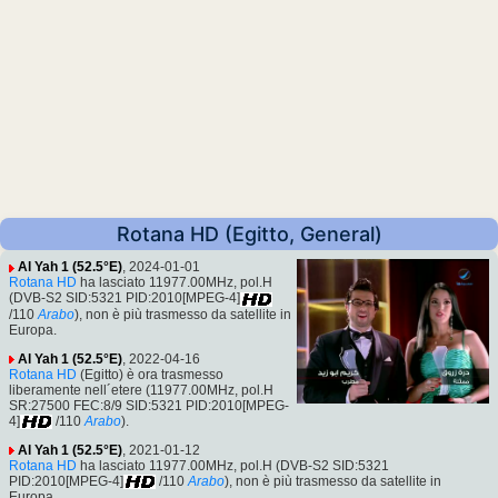
Rotana HD (Egitto, General)
Al Yah 1 (52.5°E)
, 2024-01-01
Rotana HD
ha lasciato 11977.00MHz, pol.H
(DVB-S2 SID:5321 PID:2010[MPEG-4]
/110
Arabo
), non è più trasmesso da satellite in
Europa.
Al Yah 1 (52.5°E)
, 2022-04-16
Rotana HD
(Egitto) è ora trasmesso
liberamente nell´etere (11977.00MHz, pol.H
SR:27500 FEC:8/9 SID:5321 PID:2010[MPEG-
4]
/110
Arabo
).
Al Yah 1 (52.5°E)
, 2021-01-12
Rotana HD
ha lasciato 11977.00MHz, pol.H (DVB-S2 SID:5321
PID:2010[MPEG-4]
/110
Arabo
), non è più trasmesso da satellite in
Europa.