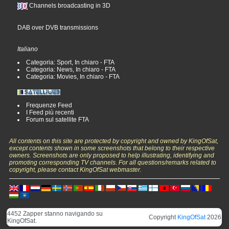
Channels broadcasting in 3D
DAB over DVB transmissions
Italiano
Categoria: Sport, In chiaro - FTA
Categoria: News, In chiaro - FTA
Categoria: Movies, In chiaro - FTA
Frequenze Feed
I Feed più recenti
Forum sul satellite FTA
All contents on this site are protected by copyright and owned by KingOfSat,
except contents shown in some screenshots that belong to their respective
owners. Screenshots are only proposed to help illustrating, identifying and
promoting corresponding TV channels. For all questions/remarks related to
copyright, please contact KingOfSat webmaster.
4452 Zapper stanno navigando su
Copyright
KingOfSat
2026
KingOfSat.