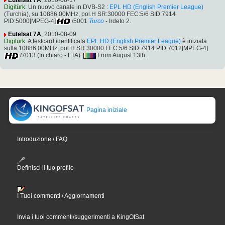
Digitürk
: Un nuovo canale in DVB-S2 :
EPL HD (English Premier League)
(Turchia), su 10886.00MHz, pol.H SR:30000 FEC:5/6 SID:7914
PID:5000[MPEG-4]
/5001
Turco
- Irdeto 2.
Eutelsat 7A
, 2010-08-09
Digitürk
: A testcard identificata
EPL HD (English Premier League)
è iniziata
sulla 10886.00MHz, pol.H SR:30000 FEC:5/6 SID:7914 PID:7012[MPEG-4]
/7013 (In chiaro - FTA).
From August 13th.
Pagina iniziale
Introduzione / FAQ
Definisci il tuo profilo
I Tuoi commenti / Aggiornamenti
Invia i tuoi commenti/suggerimenti a KingOfSat