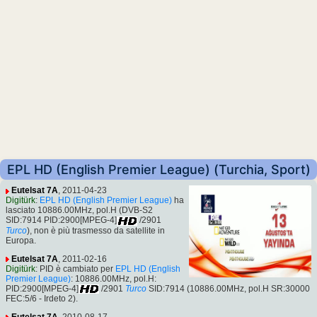
EPL HD (English Premier League) (Turchia, Sport)
Eutelsat 7A
, 2011-04-23
Digitürk
:
EPL HD (English Premier League)
ha
lasciato 10886.00MHz, pol.H (DVB-S2
SID:7914 PID:2900[MPEG-4]
/2901
Turco
), non è più trasmesso da satellite in
Europa.
Eutelsat 7A
, 2011-02-16
Digitürk
: PID è cambiato per
EPL HD (English
Premier League)
: 10886.00MHz, pol.H:
PID:2900[MPEG-4]
/2901
Turco
SID:7914 (10886.00MHz, pol.H SR:30000
FEC:5/6 - Irdeto 2).
Eutelsat 7A
, 2010-08-17