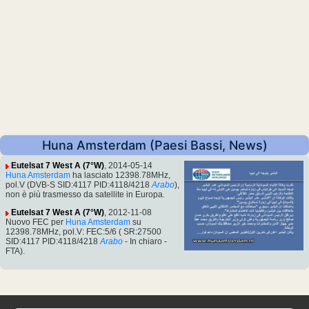
Huna Amsterdam (Paesi Bassi, News)
Eutelsat 7 West A (7°W)
, 2014-05-14
Huna Amsterdam
ha lasciato 12398.78MHz,
pol.V (DVB-S SID:4117 PID:4118/4218
Arabo
),
non è più trasmesso da satellite in Europa.
Eutelsat 7 West A (7°W)
, 2012-11-08
Nuovo FEC per
Huna Amsterdam
su
12398.78MHz, pol.V: FEC:5/6 ( SR:27500
SID:4117 PID:4118/4218
Arabo
- In chiaro -
FTA).