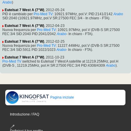
Arabo
)
Eutelsat 7 West A (7°W)
, 2012-05-24
PID è cambiato per
Pro-Med TV
: 10921.97MHz, pol.V: PID:2141/2142
Arabo
SID:2040 (10921.97MHz, pol.V SR:27500 FEC:3/4 - In chiaro - FTA).
Eutelsat 7 West A (7°W)
, 2012-04-23
Nuova frequenza per
Pro-Med TV
: 10921.97MHz, pol.V (DVB-S SR:27500
FEC:3/4 SID:2040 PID:2041/2042
Arabo
- In chiaro - FTA).
Eutelsat 7 West A (7°W)
, 2012-02-25
Nuova frequenza per
Pro-Med TV
: 11227.44MHz, pol.V (DVB-S SR:27500
FEC:3/4 SID:5911 PID:1022/1023
Arabo
- In chiaro - FTA).
Eutelsat 7 West A (7°W)
, 2011-10-23
Pro-Med TV
switched to Eutelsat 7 West A satellite at 11219.25MHz, pol.H
(DVB-S , 11219.25MHz, pol.H SR:27500 FEC:3/4 PID:4308/4309
Arabo
).
Pagina iniziale
Introduzione / FAQ