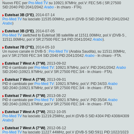
Nuovo FEC per
Pro-Med TV
su 10921.97MHz, pol.V: FEC:5/6 ( SR:27500
SID:2040 PID:2041/2042
Arabo
- In chiaro - FTA).
Eutelsat 3B (3°E)
, 2014-07-14
Pro-Med TV
ha lasciato 11535.00MHz, pol.H (DVB-S SID:2040 PID:2041/2042
Arabo
)
Eutelsat 3B (3°E)
, 2014-07-05
Pro-Med TV
switched to Eutelsat 3B satellite at 11511.00MHz, pol.V (DVB-S ,
11511.00MHz, pol.V SR:27500 FEC:3/4 PID:2041/2042
Arabo
).
Eutelsat 7B (7°E)
, 2014-05-10
Un nuovo canale in DVB-S :
Pro-Med TV
(Arabia Saudita), su 11511.00MHz,
pol.V SR:27500 FEC:3/4 SID:2040 PID:2041/2042
Arabo
- In chiaro - FTA.
Eutelsat 7 West A (7°W)
, 2013-09-02
PID è cambiato per
Pro-Med TV
: 10921.97MHz, pol.V: PID:2041/2042
Arabo
SID:2040 (10921.97MHz, pol.V SR:27500 FEC:3/4 - In chiaro - FTA).
Eutelsat 7 West A (7°W)
, 2013-09-01
PID è cambiato per
Pro-Med TV
: 10921.97MHz, pol.V: PID:34/33
Arabo
SID:2040 (10921.97MHz, pol.V SR:27500 FEC:3/4 - In chiaro - FTA).
Eutelsat 7 West A (7°W)
, 2013-08-22
PID è cambiato per
Pro-Med TV
: 10921.97MHz, pol.V: PID:35/34
Arabo
SID:2040 (10921.97MHz, pol.V SR:27500 FEC:3/4 - In chiaro - FTA).
Eutelsat 7 West A (7°W)
, 2012-10-05
Pro-Med TV
ha lasciato 11219.25MHz, pol.H (DVB-S SID:4304 PID:4308/4309
Arabo
)
Eutelsat 7 West A (7°W)
, 2012-06-12
Pro-Med TV
ha lasciato 11227.44MHz, pol.V (DVB-S SID:5911 PID:1022/1023