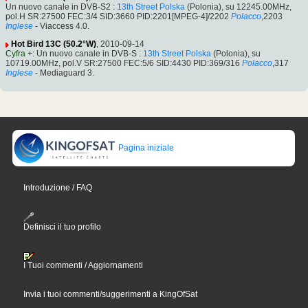
Un nuovo canale in DVB-S2 :
13th Street Polska
(Polonia), su 12245.00MHz,
pol.H SR:27500 FEC:3/4 SID:3660 PID:2201[MPEG-4]/2202
Polacco
,2203
Inglese
- Viaccess 4.0.
Hot Bird 13C (50.2°W)
, 2010-09-14
Cyfra +
: Un nuovo canale in DVB-S :
13th Street Polska
(Polonia), su
10719.00MHz, pol.V SR:27500 FEC:5/6 SID:4430 PID:369/316
Polacco
,317
Inglese
- Mediaguard 3.
Pagina iniziale
Introduzione / FAQ
Definisci il tuo profilo
I Tuoi commenti / Aggiornamenti
Invia i tuoi commenti/suggerimenti a KingOfSat