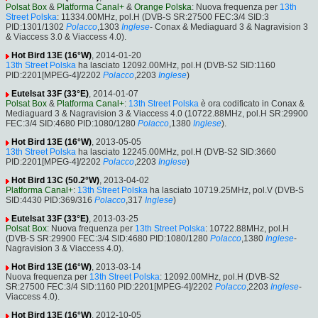
Polsat Box
&
Platforma Canal+
&
Orange Polska
: Nuova frequenza per
13th
Street Polska
: 11334.00MHz, pol.H (DVB-S SR:27500 FEC:3/4 SID:3
PID:1301/1302
Polacco
,1303
Inglese
- Conax & Mediaguard 3 & Nagravision 3
& Viaccess 3.0 & Viaccess 4.0).
Hot Bird 13E (16°W)
, 2014-01-20
13th Street Polska
ha lasciato 12092.00MHz, pol.H (DVB-S2 SID:1160
PID:2201[MPEG-4]/2202
Polacco
,2203
Inglese
)
Eutelsat 33F (33°E)
, 2014-01-07
Polsat Box
&
Platforma Canal+
:
13th Street Polska
è ora codificato in Conax &
Mediaguard 3 & Nagravision 3 & Viaccess 4.0 (10722.88MHz, pol.H SR:29900
FEC:3/4 SID:4680 PID:1080/1280
Polacco
,1380
Inglese
).
Hot Bird 13E (16°W)
, 2013-05-05
13th Street Polska
ha lasciato 12245.00MHz, pol.H (DVB-S2 SID:3660
PID:2201[MPEG-4]/2202
Polacco
,2203
Inglese
)
Hot Bird 13C (50.2°W)
, 2013-04-02
Platforma Canal+
:
13th Street Polska
ha lasciato 10719.25MHz, pol.V (DVB-S
SID:4430 PID:369/316
Polacco
,317
Inglese
)
Eutelsat 33F (33°E)
, 2013-03-25
Polsat Box
: Nuova frequenza per
13th Street Polska
: 10722.88MHz, pol.H
(DVB-S SR:29900 FEC:3/4 SID:4680 PID:1080/1280
Polacco
,1380
Inglese
-
Nagravision 3 & Viaccess 4.0).
Hot Bird 13E (16°W)
, 2013-03-14
Nuova frequenza per
13th Street Polska
: 12092.00MHz, pol.H (DVB-S2
SR:27500 FEC:3/4 SID:1160 PID:2201[MPEG-4]/2202
Polacco
,2203
Inglese
-
Viaccess 4.0).
Hot Bird 13E (16°W)
, 2012-10-05