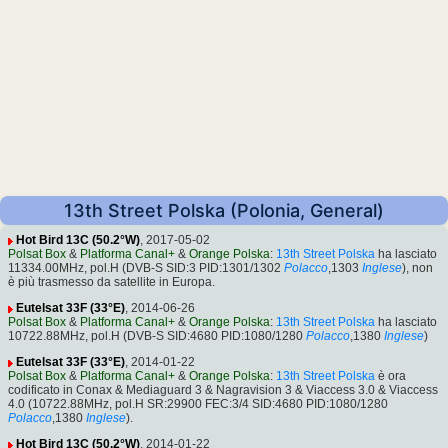
13th Street Polska (Polonia, General)
Hot Bird 13C (50.2°W)
, 2017-05-02
Polsat Box
&
Platforma Canal+
&
Orange Polska
:
13th Street Polska
ha lasciato
11334.00MHz, pol.H (DVB-S SID:3 PID:1301/1302
Polacco
,1303
Inglese
), non
è più trasmesso da satellite in Europa.
Eutelsat 33F (33°E)
, 2014-06-26
Polsat Box
&
Platforma Canal+
&
Orange Polska
:
13th Street Polska
ha lasciato
10722.88MHz, pol.H (DVB-S SID:4680 PID:1080/1280
Polacco
,1380
Inglese
)
Eutelsat 33F (33°E)
, 2014-01-22
Polsat Box
&
Platforma Canal+
&
Orange Polska
:
13th Street Polska
è ora
codificato in Conax & Mediaguard 3 & Nagravision 3 & Viaccess 3.0 & Viaccess
4.0 (10722.88MHz, pol.H SR:29900 FEC:3/4 SID:4680 PID:1080/1280
Polacco
,1380
Inglese
).
Hot Bird 13C (50.2°W)
, 2014-01-22