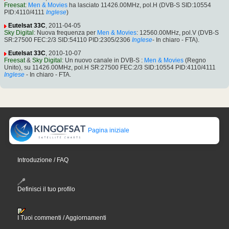
Freesat
:
Men & Movies
ha lasciato 11426.00MHz, pol.H (DVB-S SID:10554
PID:4110/4111
Inglese
)
Eutelsat 33C
, 2011-04-05
Sky Digital
: Nuova frequenza per
Men & Movies
: 12560.00MHz, pol.V (DVB-S
SR:27500 FEC:2/3 SID:54110 PID:2305/2306
Inglese
- In chiaro - FTA).
Eutelsat 33C
, 2010-10-07
Freesat
&
Sky Digital
: Un nuovo canale in DVB-S :
Men & Movies
(Regno
Unito), su 11426.00MHz, pol.H SR:27500 FEC:2/3 SID:10554 PID:4110/4111
Inglese
- In chiaro - FTA.
Pagina iniziale
Introduzione / FAQ
Definisci il tuo profilo
I Tuoi commenti / Aggiornamenti