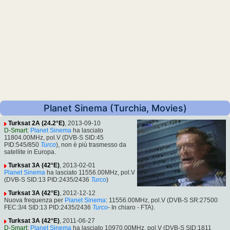
Planet Sinema (Turchia, Movies)
Turksat 2A (24.2°E)
, 2013-09-10
D-Smart
:
Planet Sinema
ha lasciato
11804.00MHz, pol.V (DVB-S SID:45
PID:545/850
Turco
), non è più trasmesso da
satellite in Europa.
Turksat 3A (42°E)
, 2013-02-01
Planet Sinema
ha lasciato 11556.00MHz, pol.V
(DVB-S SID:13 PID:2435/2436
Turco
)
Turksat 3A (42°E)
, 2012-12-12
Nuova frequenza per
Planet Sinema
: 11556.00MHz, pol.V (DVB-S SR:27500
FEC:3/4 SID:13 PID:2435/2436
Turco
- In chiaro - FTA).
Turksat 3A (42°E)
, 2011-06-27
D-Smart
:
Planet Sinema
ha lasciato 10970.00MHz, pol.V (DVB-S SID:1811