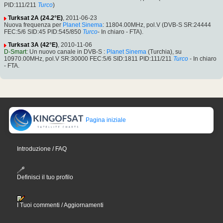
PID:111/211
Turco
)
Turksat 2A (24.2°E)
, 2011-06-23
Nuova frequenza per
Planet Sinema
: 11804.00MHz, pol.V (DVB-S SR:24444
FEC:5/6 SID:45 PID:545/850
Turco
- In chiaro - FTA).
Turksat 3A (42°E)
, 2010-11-06
D-Smart
: Un nuovo canale in DVB-S :
Planet Sinema
(Turchia), su
10970.00MHz, pol.V SR:30000 FEC:5/6 SID:1811 PID:111/211
Turco
- In chiaro
- FTA.
Pagina iniziale
Introduzione / FAQ
Definisci il tuo profilo
I Tuoi commenti / Aggiornamenti