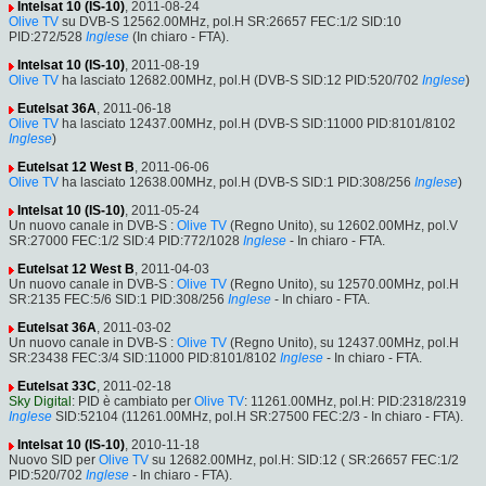
Intelsat 10 (IS-10)
, 2011-08-24
Olive TV
su DVB-S 12562.00MHz, pol.H SR:26657 FEC:1/2 SID:10
PID:272/528
Inglese
(In chiaro - FTA).
Intelsat 10 (IS-10)
, 2011-08-19
Olive TV
ha lasciato 12682.00MHz, pol.H (DVB-S SID:12 PID:520/702
Inglese
)
Eutelsat 36A
, 2011-06-18
Olive TV
ha lasciato 12437.00MHz, pol.H (DVB-S SID:11000 PID:8101/8102
Inglese
)
Eutelsat 12 West B
, 2011-06-06
Olive TV
ha lasciato 12638.00MHz, pol.H (DVB-S SID:1 PID:308/256
Inglese
)
Intelsat 10 (IS-10)
, 2011-05-24
Un nuovo canale in DVB-S :
Olive TV
(Regno Unito), su 12602.00MHz, pol.V
SR:27000 FEC:1/2 SID:4 PID:772/1028
Inglese
- In chiaro - FTA.
Eutelsat 12 West B
, 2011-04-03
Un nuovo canale in DVB-S :
Olive TV
(Regno Unito), su 12570.00MHz, pol.H
SR:2135 FEC:5/6 SID:1 PID:308/256
Inglese
- In chiaro - FTA.
Eutelsat 36A
, 2011-03-02
Un nuovo canale in DVB-S :
Olive TV
(Regno Unito), su 12437.00MHz, pol.H
SR:23438 FEC:3/4 SID:11000 PID:8101/8102
Inglese
- In chiaro - FTA.
Eutelsat 33C
, 2011-02-18
Sky Digital
: PID è cambiato per
Olive TV
: 11261.00MHz, pol.H: PID:2318/2319
Inglese
SID:52104 (11261.00MHz, pol.H SR:27500 FEC:2/3 - In chiaro - FTA).
Intelsat 10 (IS-10)
, 2010-11-18
Nuovo SID per
Olive TV
su 12682.00MHz, pol.H: SID:12 ( SR:26657 FEC:1/2
PID:520/702
Inglese
- In chiaro - FTA).