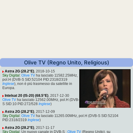
Olive TV (Regno Unito, Religious)
Astra 2G (28.2°E)
, 2018-10-15
Sky Digital
:
Olive TV
ha lasciato 11582.25MHz,
pol.H (DVB-S SID:52104 PID:2318/2319
Inglese
), non è più trasmesso da satellite in
Europa.
Intelsat 20 (IS-20) (68.5°E)
, 2017-12-30
Olive TV
ha lasciato 12562.00MHz, pol.H (DVB-
S SID:10 PID:272/528
Inglese
)
Astra 2G (28.2°E)
, 2017-12-09
Sky Digital
:
Olive TV
ha lasciato 11265.00MHz, pol.H (DVB-S SID:52104
PID:2318/2319
Inglese
)
Astra 2G (28.2°E)
, 2017-11-17
Sky Digital
: Un nuovo canale in DVB-S :
Olive TV
(Regno Unito), su