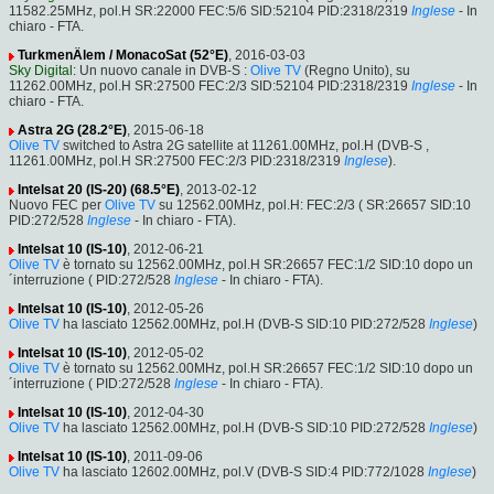
11582.25MHz, pol.H SR:22000 FEC:5/6 SID:52104 PID:2318/2319
Inglese
- In
chiaro - FTA.
TurkmenÄlem / MonacoSat (52°E)
, 2016-03-03
Sky Digital
: Un nuovo canale in DVB-S :
Olive TV
(Regno Unito), su
11262.00MHz, pol.H SR:27500 FEC:2/3 SID:52104 PID:2318/2319
Inglese
- In
chiaro - FTA.
Astra 2G (28.2°E)
, 2015-06-18
Olive TV
switched to Astra 2G satellite at 11261.00MHz, pol.H (DVB-S ,
11261.00MHz, pol.H SR:27500 FEC:2/3 PID:2318/2319
Inglese
).
Intelsat 20 (IS-20) (68.5°E)
, 2013-02-12
Nuovo FEC per
Olive TV
su 12562.00MHz, pol.H: FEC:2/3 ( SR:26657 SID:10
PID:272/528
Inglese
- In chiaro - FTA).
Intelsat 10 (IS-10)
, 2012-06-21
Olive TV
è tornato su 12562.00MHz, pol.H SR:26657 FEC:1/2 SID:10 dopo un
´interruzione ( PID:272/528
Inglese
- In chiaro - FTA).
Intelsat 10 (IS-10)
, 2012-05-26
Olive TV
ha lasciato 12562.00MHz, pol.H (DVB-S SID:10 PID:272/528
Inglese
)
Intelsat 10 (IS-10)
, 2012-05-02
Olive TV
è tornato su 12562.00MHz, pol.H SR:26657 FEC:1/2 SID:10 dopo un
´interruzione ( PID:272/528
Inglese
- In chiaro - FTA).
Intelsat 10 (IS-10)
, 2012-04-30
Olive TV
ha lasciato 12562.00MHz, pol.H (DVB-S SID:10 PID:272/528
Inglese
)
Intelsat 10 (IS-10)
, 2011-09-06
Olive TV
ha lasciato 12602.00MHz, pol.V (DVB-S SID:4 PID:772/1028
Inglese
)