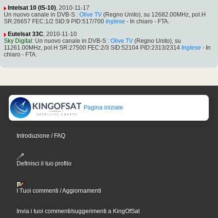
Intelsat 10 (IS-10)
, 2010-11-17
Un nuovo canale in DVB-S :
Olive TV
(Regno Unito), su 12682.00MHz, pol.H
SR:26657 FEC:1/2 SID:9 PID:517/700
Inglese
- In chiaro - FTA.
Eutelsat 33C
, 2010-11-10
Sky Digital
: Un nuovo canale in DVB-S :
Olive TV
(Regno Unito), su
11261.00MHz, pol.H SR:27500 FEC:2/3 SID:52104 PID:2313/2314
Inglese
- In
chiaro - FTA.
Pagina iniziale
Introduzione / FAQ
Definisci il tuo profilo
I Tuoi commenti / Aggiornamenti
Invia i tuoi commenti/suggerimenti a KingOfSat