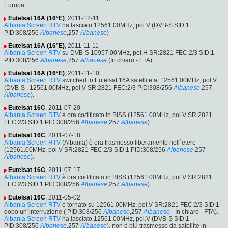
Europa.
Eutelsat 16A (16°E)
, 2011-12-11
Albania Screen RTV
ha lasciato 12561.00MHz, pol.V (DVB-S SID:1
PID:308/256
Albanese
,257
Albanese
)
Eutelsat 16A (16°E)
, 2011-11-11
Albania Screen RTV
su DVB-S 10957.00MHz, pol.H SR:2821 FEC:2/3 SID:1
PID:308/256
Albanese
,257
Albanese
(In chiaro - FTA).
Eutelsat 16A (16°E)
, 2011-11-10
Albania Screen RTV
switched to Eutelsat 16A satellite at 12561.00MHz, pol.V
(DVB-S , 12561.00MHz, pol.V SR:2821 FEC:2/3 PID:308/256
Albanese
,257
Albanese
).
Eutelsat 16C
, 2011-07-20
Albania Screen RTV
è ora codificato in BISS (12561.00MHz, pol.V SR:2821
FEC:2/3 SID:1 PID:308/256
Albanese
,257
Albanese
).
Eutelsat 16C
, 2011-07-18
Albania Screen RTV
(Albania) è ora trasmesso liberamente nell´etere
(12561.00MHz, pol.V SR:2821 FEC:2/3 SID:1 PID:308/256
Albanese
,257
Albanese
).
Eutelsat 16C
, 2011-07-17
Albania Screen RTV
è ora codificato in BISS (12561.00MHz, pol.V SR:2821
FEC:2/3 SID:1 PID:308/256
Albanese
,257
Albanese
).
Eutelsat 16C
, 2011-05-02
Albania Screen RTV
è tornato su 12561.00MHz, pol.V SR:2821 FEC:2/3 SID:1
dopo un´interruzione ( PID:308/256
Albanese
,257
Albanese
- In chiaro - FTA).
Albania Screen RTV
ha lasciato 12561.00MHz, pol.V (DVB-S SID:1
PID:308/256
Albanese
,257
Albanese
), non è più trasmesso da satellite in