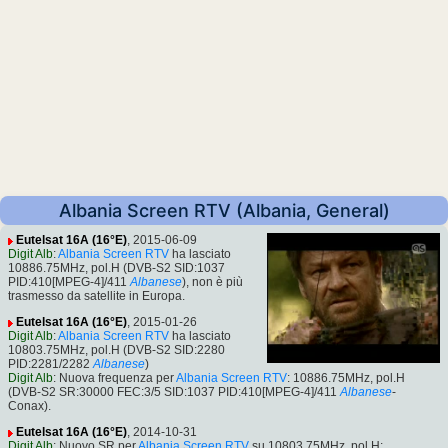
Albania Screen RTV (Albania, General)
Eutelsat 16A (16°E)
, 2015-06-09
Digit Alb
:
Albania Screen RTV
ha lasciato
10886.75MHz, pol.H (DVB-S2 SID:1037
PID:410[MPEG-4]/411
Albanese
), non è più
trasmesso da satellite in Europa.
Eutelsat 16A (16°E)
, 2015-01-26
Digit Alb
:
Albania Screen RTV
ha lasciato
10803.75MHz, pol.H (DVB-S2 SID:2280
PID:2281/2282
Albanese
)
Digit Alb
: Nuova frequenza per
Albania Screen RTV
: 10886.75MHz, pol.H
(DVB-S2 SR:30000 FEC:3/5 SID:1037 PID:410[MPEG-4]/411
Albanese
-
Conax).
Eutelsat 16A (16°E)
, 2014-10-31
Digit Alb
: Nuovo SR per
Albania Screen RTV
su 10803.75MHz, pol.H: