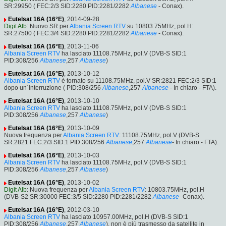
SR:29950 ( FEC:2/3 SID:2280 PID:2281/2282
Albanese
- Conax).
Eutelsat 16A (16°E)
, 2014-09-28
Digit Alb
: Nuovo SR per
Albania Screen RTV
su 10803.75MHz, pol.H:
SR:27500 ( FEC:3/4 SID:2280 PID:2281/2282
Albanese
- Conax).
Eutelsat 16A (16°E)
, 2013-11-06
Albania Screen RTV
ha lasciato 11108.75MHz, pol.V (DVB-S SID:1
PID:308/256
Albanese
,257
Albanese
)
Eutelsat 16A (16°E)
, 2013-10-12
Albania Screen RTV
è tornato su 11108.75MHz, pol.V SR:2821 FEC:2/3 SID:1
dopo un´interruzione ( PID:308/256
Albanese
,257
Albanese
- In chiaro - FTA).
Eutelsat 16A (16°E)
, 2013-10-10
Albania Screen RTV
ha lasciato 11108.75MHz, pol.V (DVB-S SID:1
PID:308/256
Albanese
,257
Albanese
)
Eutelsat 16A (16°E)
, 2013-10-09
Nuova frequenza per
Albania Screen RTV
: 11108.75MHz, pol.V (DVB-S
SR:2821 FEC:2/3 SID:1 PID:308/256
Albanese
,257
Albanese
- In chiaro - FTA).
Eutelsat 16A (16°E)
, 2013-10-03
Albania Screen RTV
ha lasciato 11108.75MHz, pol.V (DVB-S SID:1
PID:308/256
Albanese
,257
Albanese
)
Eutelsat 16A (16°E)
, 2013-10-02
Digit Alb
: Nuova frequenza per
Albania Screen RTV
: 10803.75MHz, pol.H
(DVB-S2 SR:30000 FEC:3/5 SID:2280 PID:2281/2282
Albanese
- Conax).
Eutelsat 16A (16°E)
, 2012-03-10
Albania Screen RTV
ha lasciato 10957.00MHz, pol.H (DVB-S SID:1
PID:308/256
Albanese
,257
Albanese
), non è più trasmesso da satellite in