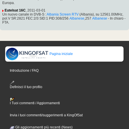
Europa.
Eutelsat 16C
, 2011-03-01
Un nuovo canale in DVB-S :
Albania Screen RTV
(Albania), su 12561.00MHz,
pol.V SR:2821 FEC:2/3 SID:1 PID:308/256
Albanese
,257
Albanese
- In chiaro -
FTA.
Pagina iniziale
Introduzione / FAQ
Definisci il tuo profilo
I Tuoi commenti / Aggiornamenti
Invia i tuoi commenti/suggerimenti a KingOfSat
Gli aggiornamenti più recenti (News)