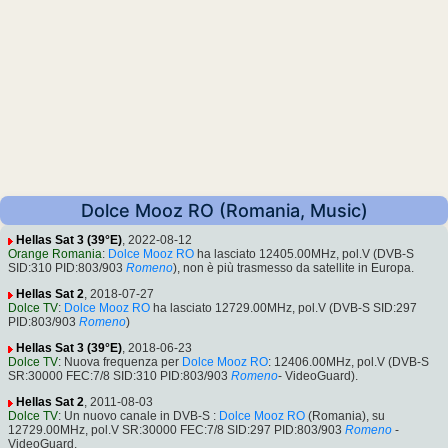
Dolce Mooz RO (Romania, Music)
Hellas Sat 3 (39°E)
, 2022-08-12
Orange Romania
:
Dolce Mooz RO
ha lasciato 12405.00MHz, pol.V (DVB-S
SID:310 PID:803/903
Romeno
), non è più trasmesso da satellite in Europa.
Hellas Sat 2
, 2018-07-27
Dolce TV
:
Dolce Mooz RO
ha lasciato 12729.00MHz, pol.V (DVB-S SID:297
PID:803/903
Romeno
)
Hellas Sat 3 (39°E)
, 2018-06-23
Dolce TV
: Nuova frequenza per
Dolce Mooz RO
: 12406.00MHz, pol.V (DVB-S
SR:30000 FEC:7/8 SID:310 PID:803/903
Romeno
- VideoGuard).
Hellas Sat 2
, 2011-08-03
Dolce TV
: Un nuovo canale in DVB-S :
Dolce Mooz RO
(Romania), su
12729.00MHz, pol.V SR:30000 FEC:7/8 SID:297 PID:803/903
Romeno
-
VideoGuard.