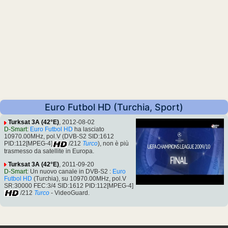
Euro Futbol HD (Turchia, Sport)
Turksat 3A (42°E)
, 2012-08-02
D-Smart
:
Euro Futbol HD
ha lasciato
10970.00MHz, pol.V (DVB-S2 SID:1612
PID:112[MPEG-4]
/212
Turco
), non è più
trasmesso da satellite in Europa.
Turksat 3A (42°E)
, 2011-09-20
D-Smart
: Un nuovo canale in DVB-S2 :
Euro
Futbol HD
(Turchia), su 10970.00MHz, pol.V
SR:30000 FEC:3/4 SID:1612 PID:112[MPEG-4]
/212
Turco
- VideoGuard.