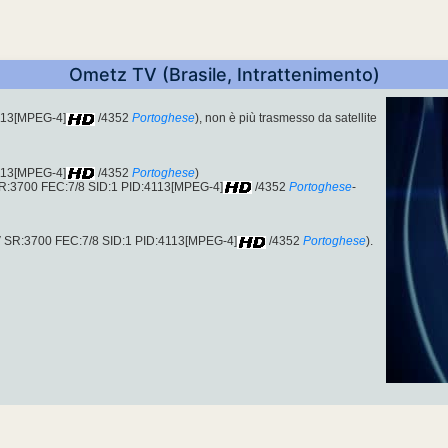
Ometz TV (Brasile, Intrattenimento)
4113[MPEG-4]
/4352
Portoghese
), non è più trasmesso da satellite
4113[MPEG-4]
/4352
Portoghese
)
SR:3700 FEC:7/8 SID:1 PID:4113[MPEG-4]
/4352
Portoghese
-
.V SR:3700 FEC:7/8 SID:1 PID:4113[MPEG-4]
/4352
Portoghese
).