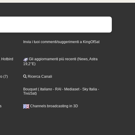
Invia i tuoi commenti/suggerimenti a KingOfSat
 Hotbird
Gli aggiornamenti più recenti (News, Astra
19,2°E)
o (7)
Ricerca Canali
Bouquet
(
Italiano
- RAI
- Mediaset
- Sky Italia
-
TivùSat
)
s
Channels broadcasting in 3D