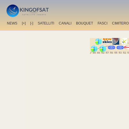
NEWS
[+]
[-]
SATELLITI
CANALI
BOUQUET
FASCI
CIMITERO