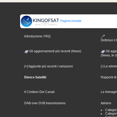
Pagina iniziale
Introduzione / FAQ
Definisci il 
Gli aggiornamenti più recenti (News)
Gli aggi
(News, In c
[+] Aggiunte più recenti / variazioni
[-] Le elimi
Elenco Satelliti
Rapporti d
Il Cimitero Dei Canali
Le Immagin
DAB over DVB transmissions
Italiano
Categori
Categori