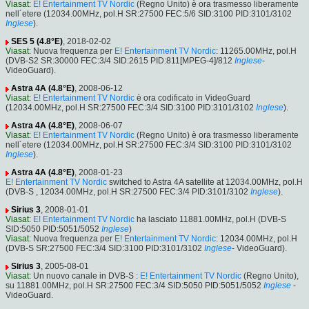
Viasat
:
E! Entertainment TV Nordic
(Regno Unito) è ora trasmesso liberamente
nell´etere (12034.00MHz, pol.H SR:27500 FEC:5/6 SID:3100 PID:3101/3102
Inglese
).
SES 5 (4.8°E)
, 2018-02-02
Viasat
: Nuova frequenza per
E! Entertainment TV Nordic
: 11265.00MHz, pol.H
(DVB-S2 SR:30000 FEC:3/4 SID:2615 PID:811[MPEG-4]/812
Inglese
-
VideoGuard).
Astra 4A (4.8°E)
, 2008-06-12
Viasat
:
E! Entertainment TV Nordic
è ora codificato in VideoGuard
(12034.00MHz, pol.H SR:27500 FEC:3/4 SID:3100 PID:3101/3102
Inglese
).
Astra 4A (4.8°E)
, 2008-06-07
Viasat
:
E! Entertainment TV Nordic
(Regno Unito) è ora trasmesso liberamente
nell´etere (12034.00MHz, pol.H SR:27500 FEC:3/4 SID:3100 PID:3101/3102
Inglese
).
Astra 4A (4.8°E)
, 2008-01-23
E! Entertainment TV Nordic
switched to Astra 4A satellite at 12034.00MHz, pol.H
(DVB-S , 12034.00MHz, pol.H SR:27500 FEC:3/4 PID:3101/3102
Inglese
).
Sirius 3
, 2008-01-01
Viasat
:
E! Entertainment TV Nordic
ha lasciato 11881.00MHz, pol.H (DVB-S
SID:5050 PID:5051/5052
Inglese
)
Viasat
: Nuova frequenza per
E! Entertainment TV Nordic
: 12034.00MHz, pol.H
(DVB-S SR:27500 FEC:3/4 SID:3100 PID:3101/3102
Inglese
- VideoGuard).
Sirius 3
, 2005-08-01
Viasat
: Un nuovo canale in DVB-S :
E! Entertainment TV Nordic
(Regno Unito),
su 11881.00MHz, pol.H SR:27500 FEC:3/4 SID:5050 PID:5051/5052
Inglese
-
VideoGuard.