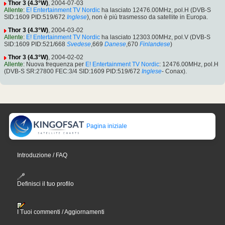
Thor 3 (4.3°W)
, 2004-07-03
Allente
:
E! Entertainment TV Nordic
ha lasciato 12476.00MHz, pol.H (DVB-S
SID:1609 PID:519/672
Inglese
), non è più trasmesso da satellite in Europa.
Thor 3 (4.3°W)
, 2004-03-02
Allente
:
E! Entertainment TV Nordic
ha lasciato 12303.00MHz, pol.V (DVB-S
SID:1609 PID:521/668
Svedese
,669
Danese
,670
Finlandese
)
Thor 3 (4.3°W)
, 2004-02-02
Allente
: Nuova frequenza per
E! Entertainment TV Nordic
: 12476.00MHz, pol.H
(DVB-S SR:27800 FEC:3/4 SID:1609 PID:519/672
Inglese
- Conax).
Pagina iniziale
Introduzione / FAQ
Definisci il tuo profilo
I Tuoi commenti / Aggiornamenti