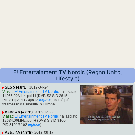
E! Entertainment TV Nordic (Regno Unito,
Lifestyle)
SES 5 (4.8°E)
, 2019-04-24
Viasat
:
E! Entertainment TV Nordic
ha lasciato
11265.00MHz, pol.H (DVB-S2 SID:2615
PID:811[MPEG-4]/812
Inglese
), non è più
trasmesso da satellite in Europa.
Astra 4A (4.8°E)
, 2018-12-22
Viasat
:
E! Entertainment TV Nordic
ha lasciato
12034.00MHz, pol.H (DVB-S SID:3100
PID:3101/3102
Inglese
)
Astra 4A (4.8°E)
, 2018-09-17