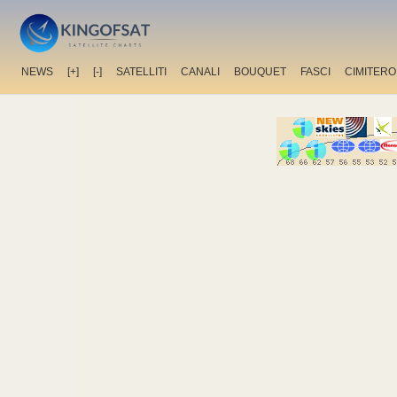
NEWS
[+]
[-]
SATELLITI
CANALI
BOUQUET
FASCI
CIMITERO