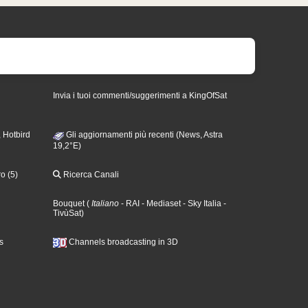
Invia i tuoi commenti/suggerimenti a KingOfSat
 Hotbird
Gli aggiornamenti più recenti (News, Astra
19,2°E)
o (5)
Ricerca Canali
Bouquet
(
Italiano
- RAI
- Mediaset
- Sky Italia
-
TivùSat
)
s
Channels broadcasting in 3D