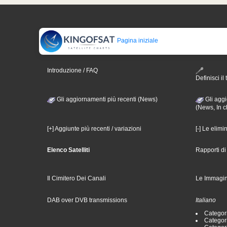
Pagina iniziale
Introduzione / FAQ
Definisci il 
Gli aggiornamenti più recenti (News)
Gli aggi
(News, In c
[+] Aggiunte più recenti / variazioni
[-] Le elimi
Elenco Satelliti
Rapporti d
Il Cimitero Dei Canali
Le Immagin
DAB over DVB transmissions
Italiano
Categori
Categori