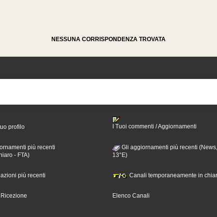
NESSUNA CORRISPONDENZA TROVATA
I Tuoi commenti / Aggiornamenti
tuo profilo
ornamenti più recenti
Gli aggiornamenti più recenti (News,
hiaro - FTA)
13°E)
nazioni più recenti
Canali temporaneamente in chiar
i Ricezione
Elenco Canali