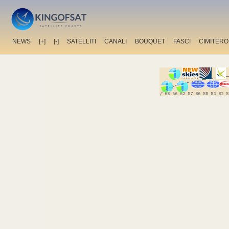
NEWS
[+]
[-]
SATELLITI
CANALI
BOUQUET
FASCI
CIMITERO