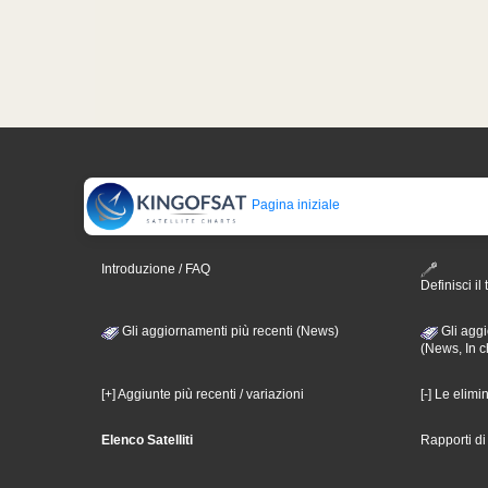
Pagina iniziale
Introduzione / FAQ
Definisci il 
Gli aggiornamenti più recenti (News)
Gli aggi
(News, In c
[+] Aggiunte più recenti / variazioni
[-] Le elimi
Elenco Satelliti
Rapporti d