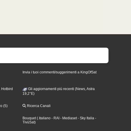
Invia i tuoi commenti/suggerimenti a KingOfSat
 Hotbird
Gli aggiornamenti più recenti (News, Astra
19,2°E)
o (5)
Ricerca Canali
Bouquet
(
Italiano
- RAI
- Mediaset
- Sky Italia
-
TivùSat
)