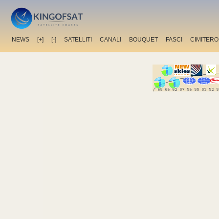
NEWS
[+]
[-]
SATELLITI
CANALI
BOUQUET
FASCI
CIMITERO