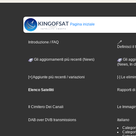
Pagina iniziale
Introduzione / FAQ
Definisci il 
Gli aggiornamenti più recenti (News)
Gli aggi
(News, In c
[+] Aggiunte più recenti / variazioni
[-] Le elimi
Elenco Satelliti
Rapporti d
Il Cimitero Dei Canali
Le Immagin
DAB over DVB transmissions
Italiano
Categori
Categori