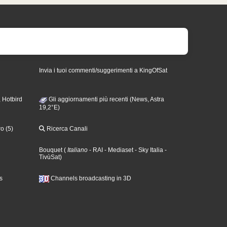
Invia i tuoi commenti/suggerimenti a KingOfSat
 Hotbird
Gli aggiornamenti più recenti (News, Astra
19,2°E)
o (5)
Ricerca Canali
Bouquet
(
Italiano
- RAI
- Mediaset
- Sky Italia
-
TivùSat
)
s
Channels broadcasting in 3D